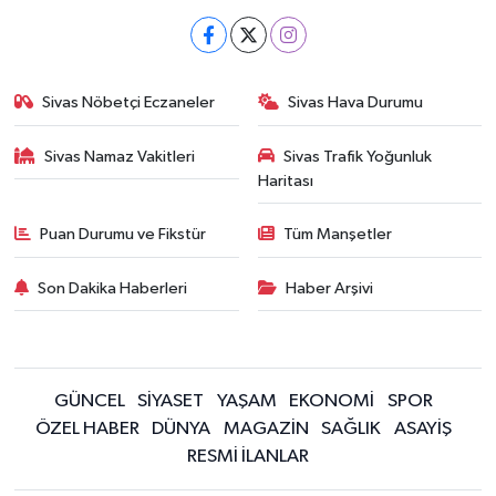
Sivas Nöbetçi Eczaneler
Sivas Hava Durumu
Sivas Namaz Vakitleri
Sivas Trafik Yoğunluk
Haritası
Puan Durumu ve Fikstür
Tüm Manşetler
Son Dakika Haberleri
Haber Arşivi
GÜNCEL
SİYASET
YAŞAM
EKONOMİ
SPOR
ÖZEL HABER
DÜNYA
MAGAZİN
SAĞLIK
ASAYİŞ
RESMİ İLANLAR