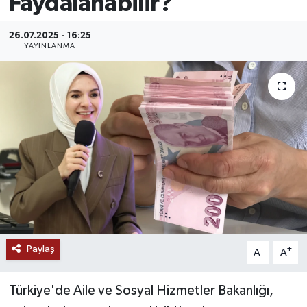
Faydalanabilir?
MAGAZİN
26.07.2025 - 16:25
YAYINLANMA
ÖZEL HABER
RESMİ İLANLAR
SAĞLIK
SİYASET
SOSYAL YARDIMLAR
SPONSORLU YAZI
Paylaş
-
+
A
A
SPOR
Türkiye'de Aile ve Sosyal Hizmetler Bakanlığı,
TEKNOLOJİ