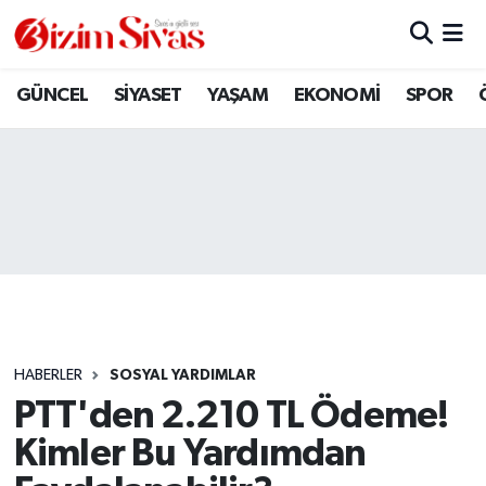
ARAMIZDAN AYRILANLAR
Sivas Nöbetçi Eczaneler
GÜNCEL
SİYASET
YAŞAM
EKONOMİ
SPOR
ASAYİŞ
Sivas Hava Durumu
DİĞER
Sivas Namaz Vakitleri
DÜNYA
Sivas Trafik Yoğunluk Haritası
EĞİTİM
Süper Lig Puan Durumu ve Fikstür
EKONOMİ
Tüm Manşetler
HABERLER
SOSYAL YARDIMLAR
PTT'den 2.210 TL Ödeme!
GÜNCEL
Son Dakika Haberleri
Kimler Bu Yardımdan
KÜLTÜR
Haber Arşivi