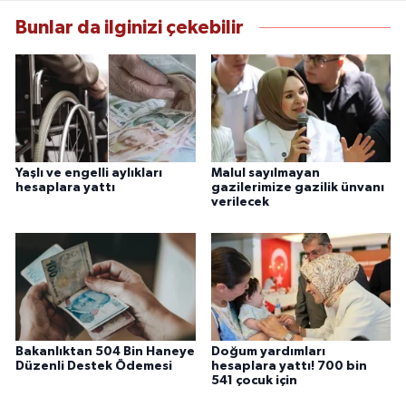
Bunlar da ilginizi çekebilir
Yaşlı ve engelli aylıkları
Malul sayılmayan
hesaplara yattı
gazilerimize gazilik ünvanı
verilecek
Bakanlıktan 504 Bin Haneye
Doğum yardımları
Düzenli Destek Ödemesi
hesaplara yattı! 700 bin
541 çocuk için