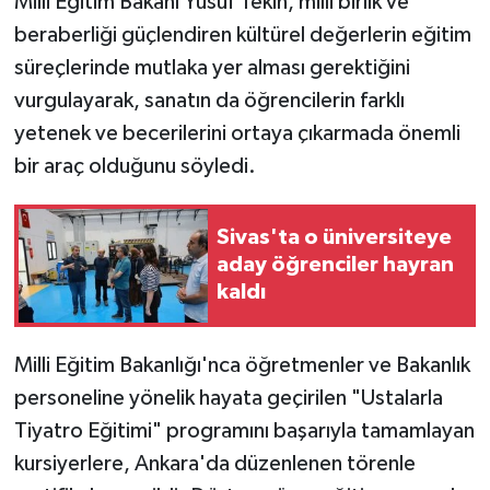
Milli Eğitim Bakanı Yusuf Tekin, milli birlik ve
beraberliği güçlendiren kültürel değerlerin eğitim
YAŞAM
süreçlerinde mutlaka yer alması gerektiğini
vurgulayarak, sanatın da öğrencilerin farklı
yetenek ve becerilerini ortaya çıkarmada önemli
bir araç olduğunu söyledi.
Sivas'ta o üniversiteye
aday öğrenciler hayran
kaldı
Milli Eğitim Bakanlığı'nca öğretmenler ve Bakanlık
personeline yönelik hayata geçirilen "Ustalarla
Tiyatro Eğitimi" programını başarıyla tamamlayan
kursiyerlere, Ankara'da düzenlenen törenle