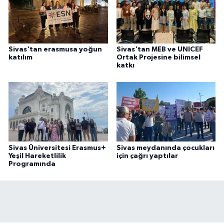
Sivas'tan erasmusa yoğun
Sivas'tan MEB ve UNICEF
katılım
Ortak Projesine bilimsel
katkı
Sivas Üniversitesi Erasmus+
Sivas meydanında çocukları
Yeşil Hareketlilik
için çağrı yaptılar
Programında