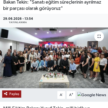
Bakan Tekin: "Sanatı eğitim süreçlerinin ayrılmaz
bir parçası olarak görüyoruz"
MAGAZİN
29.06.2026 - 13:54
ÖZEL HABER
YAYINLANMA
RESMİ İLANLAR
SAĞLIK
SİYASET
SOSYAL YARDIMLAR
SPONSORLU YAZI
Paylaş
-
+
SPOR
A
A
TEKNOLOJİ