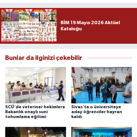
BİM 19 Mayıs 2026 Aktüel
Kataloğu
Bunlar da ilginizi çekebilir
SCÜ'de veteriner hekimlere
Sivas'ta o üniversiteye
Bakanlık onaylı suni
aday öğrenciler hayran
tohumlama eğitimi
kaldı