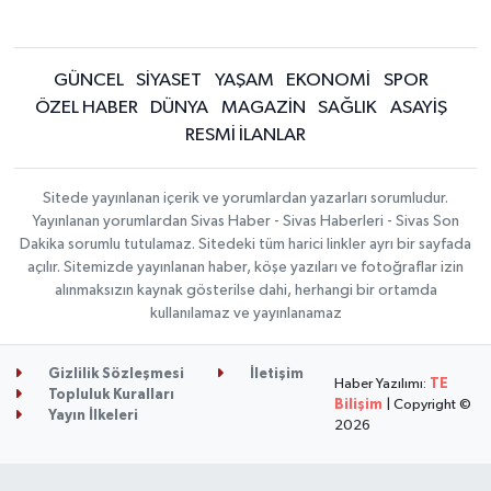
GÜNCEL
SİYASET
YAŞAM
EKONOMİ
SPOR
ÖZEL HABER
DÜNYA
MAGAZİN
SAĞLIK
ASAYİŞ
RESMİ İLANLAR
Sitede yayınlanan içerik ve yorumlardan yazarları sorumludur.
Yayınlanan yorumlardan Sivas Haber - Sivas Haberleri - Sivas Son
Dakika sorumlu tutulamaz. Sitedeki tüm harici linkler ayrı bir sayfada
açılır. Sitemizde yayınlanan haber, köşe yazıları ve fotoğraflar izin
alınmaksızın kaynak gösterilse dahi, herhangi bir ortamda
kullanılamaz ve yayınlanamaz
Gizlilik Sözleşmesi
İletişim
Haber Yazılımı:
TE
Topluluk Kuralları
Bilişim
| Copyright ©
Yayın İlkeleri
2026