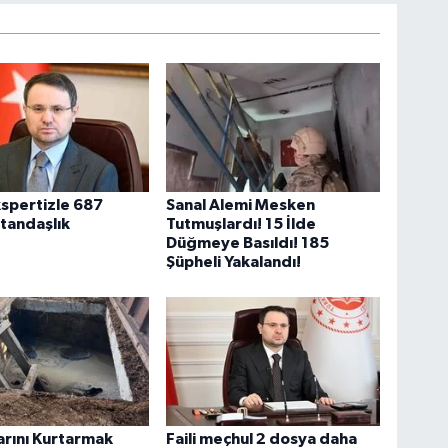
spertizle 687
Sanal Alemi Mesken
atandaşlık
Tutmuşlardı! 15 İlde
Düğmeye Basıldı! 185
Şüpheli Yakalandı!
rını Kurtarmak
Faili meçhul 2 dosya daha