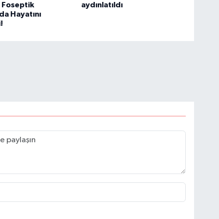
 Foseptik
aydınlatıldı
da Hayatını
!