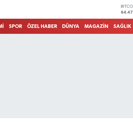
DOLA
47,59
EURO
55,13
Mİ
SPOR
ÖZEL HABER
DÜNYA
MAGAZİN
SAĞLIK
STERL
64,2
GRAM
6527.
BİST1
13.70
BITCO
64.47