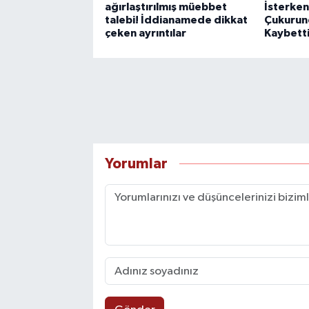
ağırlaştırılmış müebbet
İsterken
talebi! İddianamede dikkat
Çukurun
çeken ayrıntılar
Kaybetti
Yorumlar