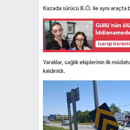
Kazada sürücü B.Ö. ile aynı araçta 
Güllü'nün öl
İddianamede 
İçeriği Görünt
Yaralılar, sağlık ekiplerinin ilk müd
kaldırıldı.