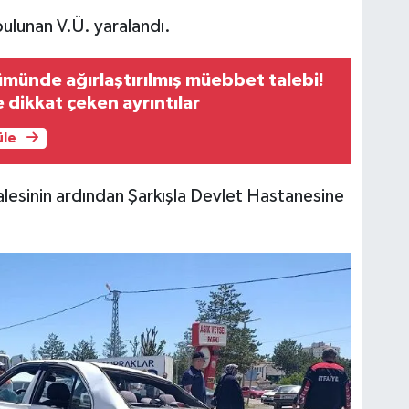
bulunan V.Ü. yaralandı.
ümünde ağırlaştırılmış müebbet talebi!
dikkat çeken ayrıntılar
üle
ahalesinin ardından Şarkışla Devlet Hastanesine