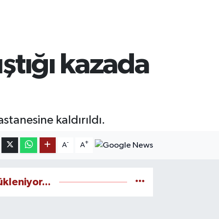
ıştığı kazada
astanesine kaldırıldı.
-
+
A
A
ükleniyor...