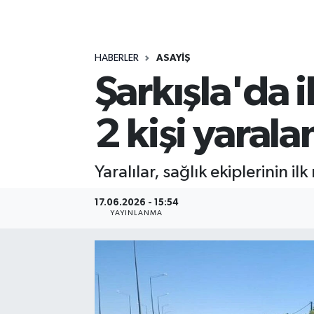
MAGAZİN
HABERLER
ASAYİŞ
ÖZEL HABER
Şarkışla'da 
RESMİ İLANLAR
2 kişi yarala
SAĞLIK
SİYASET
Yaralılar, sağlık ekiplerinin 
SOSYAL YARDIMLAR
17.06.2026 - 15:54
YAYINLANMA
SPONSORLU YAZI
SPOR
TEKNOLOJİ