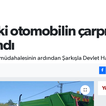
iki otomobilin çarp
ndı
ilk müdahalesinin ardından Şarkışla Devlet H
Y