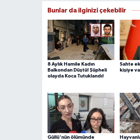
Bunlar da ilginizi çekebilir
8 Aylık Hamile Kadın
Sahte ek
Balkondan Düştü! Şüpheli
kişiye v
olayda Koca Tutuklandı!
Güllü'nün ölümünde
Hayvanla