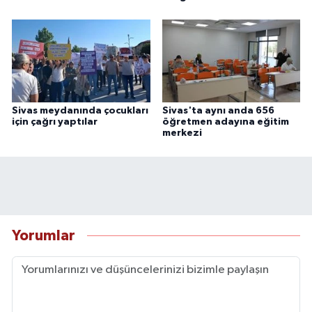
Sivas meydanında çocukları
Sivas'ta aynı anda 656
için çağrı yaptılar
öğretmen adayına eğitim
merkezi
Yorumlar