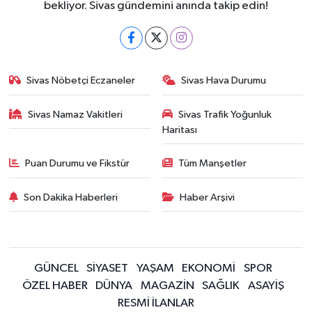
bekliyor. Sivas gündemini anında takip edin!
Sivas Nöbetçi Eczaneler
Sivas Hava Durumu
Sivas Namaz Vakitleri
Sivas Trafik Yoğunluk
Haritası
Puan Durumu ve Fikstür
Tüm Manşetler
Son Dakika Haberleri
Haber Arşivi
GÜNCEL
SİYASET
YAŞAM
EKONOMİ
SPOR
ÖZEL HABER
DÜNYA
MAGAZİN
SAĞLIK
ASAYİŞ
RESMİ İLANLAR