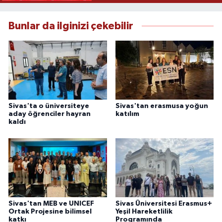
Bunlar da ilginizi çekebilir
Sivas'ta o üniversiteye
Sivas'tan erasmusa yoğun
aday öğrenciler hayran
katılım
kaldı
Sivas'tan MEB ve UNICEF
Sivas Üniversitesi Erasmus+
Ortak Projesine bilimsel
Yeşil Hareketlilik
katkı
Programında