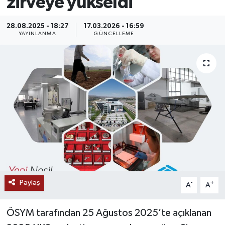
zirveye yükseldi
MAGAZİN
28.08.2025 - 18:27
17.03.2026 - 16:59
YAYINLANMA
GÜNCELLEME
ÖZEL HABER
RESMİ İLANLAR
SAĞLIK
SİYASET
SOSYAL YARDIMLAR
SPONSORLU YAZI
Paylaş
-
+
A
A
SPOR
ÖSYM tarafından 25 Ağustos 2025’te açıklanan
TEKNOLOJİ