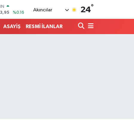
°
R
24
Akıncılar
006
%0.06
250
%0.02
ASAYİŞ
RESMİ İLANLAR
İN
398
%0.2
 ALTIN
94
%0.32
00
8
%48
OIN
3,95
%0.16