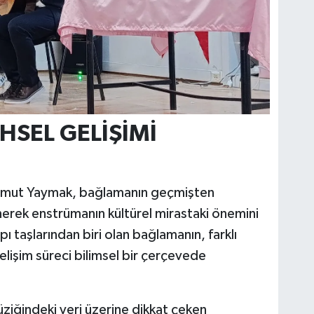
SEL GELİŞİMİ
 Umut Yaymak, bağlamanın geçmişten
rek enstrümanın kültürel mirastaki önemini
pı taşlarından biri olan bağlamanın, farklı
lişim süreci bilimsel bir çerçevede
üziğindeki yeri üzerine dikkat çeken