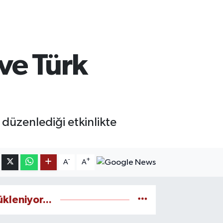
ve Türk
düzenlediği etkinlikte
-
+
A
A
ükleniyor...