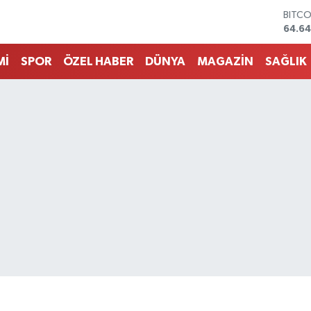
DOLA
47,6
EURO
55,0
Mİ
SPOR
ÖZEL HABER
DÜNYA
MAGAZİN
SAĞLIK
STERL
64,2
GRAM
6513.
BİST1
13.76
BITC
64.64