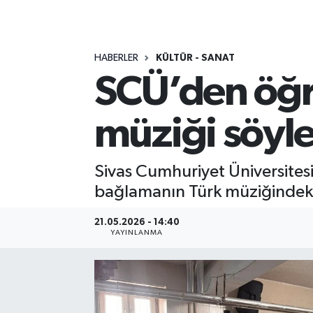
MAGAZİN
HABERLER
KÜLTÜR - SANAT
ÖZEL HABER
SCÜ’den öğr
RESMİ İLANLAR
müziği söyle
SAĞLIK
SİYASET
Sivas Cumhuriyet Üniversitesi
bağlamanın Türk müziğindeki y
SOSYAL YARDIMLAR
21.05.2026 - 14:40
YAYINLANMA
SPONSORLU YAZI
SPOR
TEKNOLOJİ