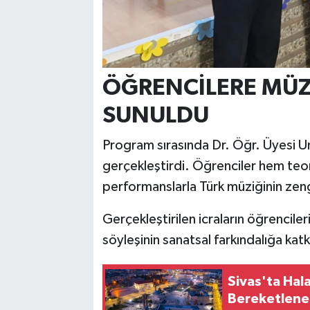
ÖĞRENCİLERE MÜZ
SUNULDU
Program sırasında Dr. Öğr. Üyesi Um
gerçekleştirdi. Öğrenciler hem teor
performanslarla Türk müziğinin zen
Gerçekleştirilen icraların öğrencileri
söyleşinin sanatsal farkındalığa katk
Sivas'ta Hala
Bereketlene