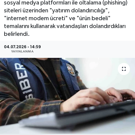
sosyal medya platformları ile oltalama (phishing)
siteleri üzerinden "yatırım dolandırıcılığı",
MAGAZİN
"internet modem ücreti" ve "ürün bedeli"
temalarını kullanarak vatandaşları dolandırdıkları
ÖZEL HABER
belirlendi.
RESMİ İLANLAR
04.07.2026 - 14:59
YAYINLANMA
SAĞLIK
SİYASET
SOSYAL YARDIMLAR
SPONSORLU YAZI
SPOR
TEKNOLOJİ