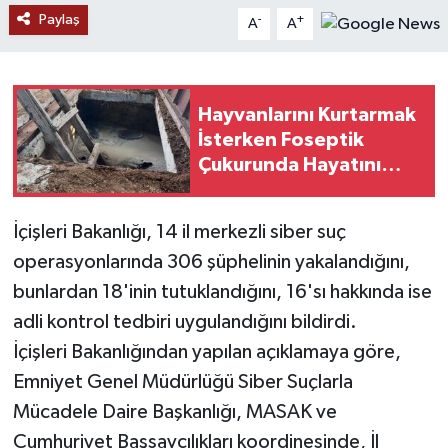
Paylaş
-
+
A
A
YAŞAM
Hayvanlarını Kurtarmak
İsterken Foseptik
Çukurunda Hayatını
Kaybetti!
İçişleri Bakanlığı, 14 il merkezli siber suç
operasyonlarında 306 şüphelinin yakalandığını,
bunlardan 18'inin tutuklandığını, 16'sı hakkında ise
adli kontrol tedbiri uygulandığını bildirdi.
İçişleri Bakanlığından yapılan açıklamaya göre,
Emniyet Genel Müdürlüğü Siber Suçlarla
Mücadele Daire Başkanlığı, MASAK ve
Cumhuriyet Başsavcılıkları koordinesinde, İl