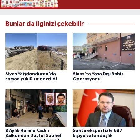
Bunlar da ilginizi çekebilir
Sivas Yağdonduran'da
Sivas'ta Yasa Dışı Bahis
saman yüklü tır devrildi
Operasyonu
8 Aylık Hamile Kadın
Sahte ekspertizle 687
Balkondan Düştü! Şüpheli
kişiye vatandaşlık