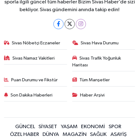
sporla ilgili güncel tüm haberler Bizim Sivas Haber’de sizi
bekliyor. Sivas gündemini anında takip edin!
Sivas Nöbetçi Eczaneler
Sivas Hava Durumu
Sivas Namaz Vakitleri
Sivas Trafik Yoğunluk
Haritası
Puan Durumu ve Fikstür
Tüm Manşetler
Son Dakika Haberleri
Haber Arşivi
GÜNCEL
SİYASET
YAŞAM
EKONOMİ
SPOR
ÖZEL HABER
DÜNYA
MAGAZİN
SAĞLIK
ASAYİŞ