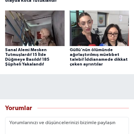
olayda Koca Tutuklandı!
Sanal Alemi Mesken
Güllü'nün ölümünde
Tutmuşlardı! 15 İlde
ağırlaştırılmış müebbet
Düğmeye Basıldı! 185
talebi! İddianamede dikkat
Şüpheli Yakalandı!
çeken ayrıntılar
Yorumlar