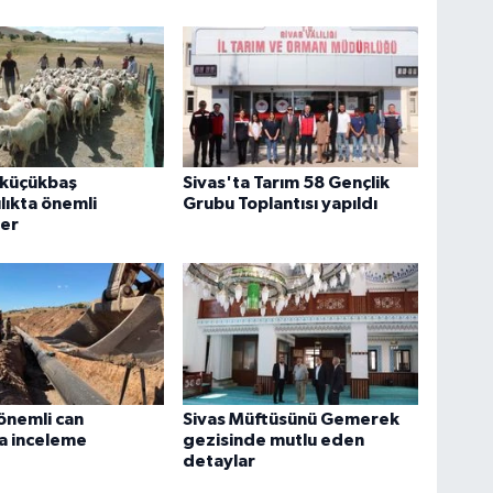
 küçükbaş
Sivas'ta Tarım 58 Gençlik
lıkta önemli
Grubu Toplantısı yapıldı
ler
 önemli can
Sivas Müftüsünü Gemerek
a inceleme
gezisinde mutlu eden
detaylar