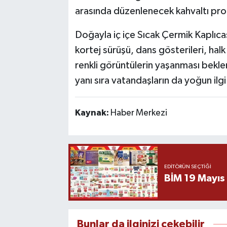
arasında düzenlenecek kahvaltı prog
Doğayla iç içe Sıcak Çermik Kaplıcas
kortej sürüşü, dans gösterileri, halk
renkli görüntülerin yaşanması bekle
yanı sıra vatandaşların da yoğun ilg
Kaynak:
Haber Merkezi
EDITÖRÜN SEÇTIĞI
BİM 19 Mayıs
Bunlar da ilginizi çekebilir