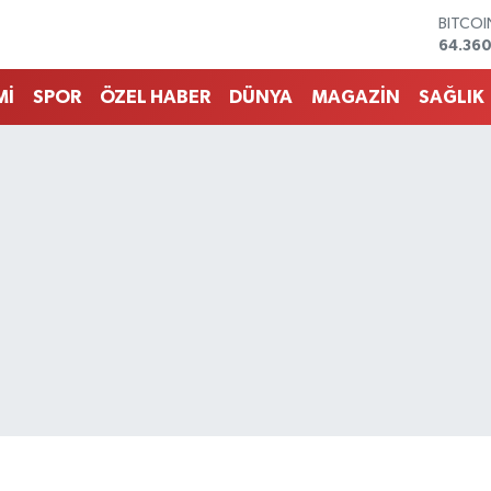
DOLA
47,70
EURO
55,02
Mİ
SPOR
ÖZEL HABER
DÜNYA
MAGAZİN
SAĞLIK
STERLİ
64,189
GRAM 
6574.8
BİST10
13.887
BITCO
64.360