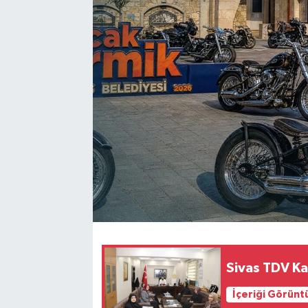
YAŞAM
Sivas TDV Kad
İçeriği Görünt