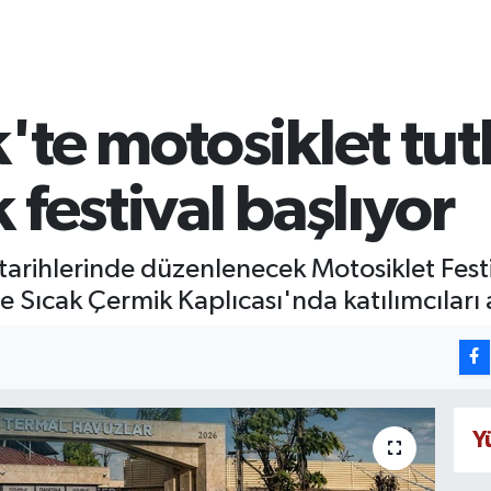
'te motosiklet tut
 festival başlıyor
rihlerinde düzenlenecek Motosiklet Festiva
erle Sıcak Çermik Kaplıcası'nda katılımcıları
Y