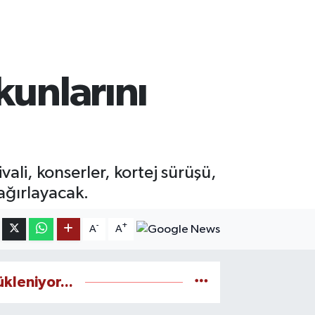
kunlarını
li, konserler, kortej sürüşü,
 ağırlayacak.
-
+
A
A
ükleniyor...