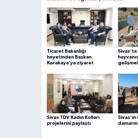
Ticaret Bakanlığı
Sivas'ta
heyetinden Başkan
hayvancı
Karakaya’ya ziyaret
gelişme
Sivas TDV Kadın Kolları
Sivas'ın
projelerini paylaştı
damarın