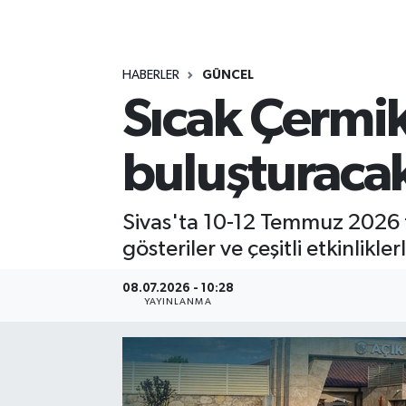
MAGAZİN
HABERLER
GÜNCEL
ÖZEL HABER
Sıcak Çermik
RESMİ İLANLAR
buluşturacak
SAĞLIK
SİYASET
Sivas'ta 10-12 Temmuz 2026 ta
gösteriler ve çeşitli etkinlikl
SOSYAL YARDIMLAR
08.07.2026 - 10:28
YAYINLANMA
SPONSORLU YAZI
SPOR
TEKNOLOJİ