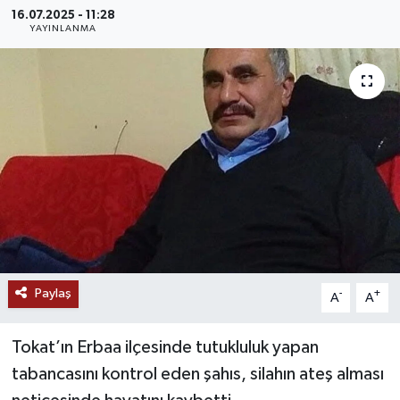
16.07.2025 - 11:28
MAGAZİN
YAYINLANMA
ÖZEL HABER
RESMİ İLANLAR
SAĞLIK
SİYASET
SOSYAL YARDIMLAR
Paylaş
-
+
A
A
SPONSORLU YAZI
Tokat’ın Erbaa ilçesinde tutukluluk yapan
SPOR
tabancasını kontrol eden şahıs, silahın ateş alması
TEKNOLOJİ