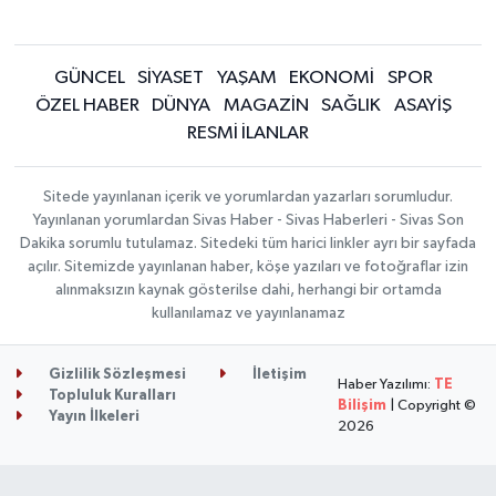
GÜNCEL
SİYASET
YAŞAM
EKONOMİ
SPOR
ÖZEL HABER
DÜNYA
MAGAZİN
SAĞLIK
ASAYİŞ
RESMİ İLANLAR
Sitede yayınlanan içerik ve yorumlardan yazarları sorumludur.
Yayınlanan yorumlardan Sivas Haber - Sivas Haberleri - Sivas Son
Dakika sorumlu tutulamaz. Sitedeki tüm harici linkler ayrı bir sayfada
açılır. Sitemizde yayınlanan haber, köşe yazıları ve fotoğraflar izin
alınmaksızın kaynak gösterilse dahi, herhangi bir ortamda
kullanılamaz ve yayınlanamaz
Gizlilik Sözleşmesi
İletişim
Haber Yazılımı:
TE
Topluluk Kuralları
Bilişim
| Copyright ©
Yayın İlkeleri
2026