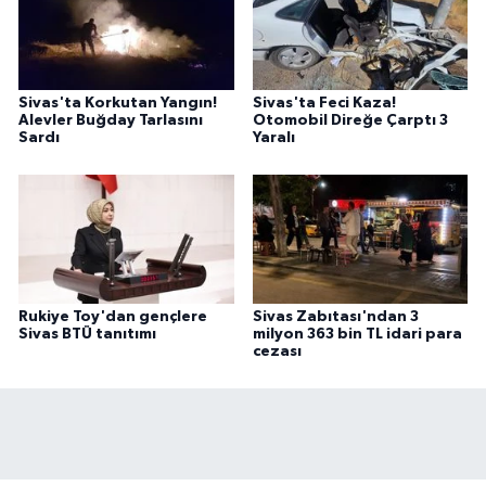
Sivas'ta Korkutan Yangın!
Sivas'ta Feci Kaza!
Alevler Buğday Tarlasını
Otomobil Direğe Çarptı 3
Sardı
Yaralı
Rukiye Toy'dan gençlere
Sivas Zabıtası'ndan 3
Sivas BTÜ tanıtımı
milyon 363 bin TL idari para
cezası