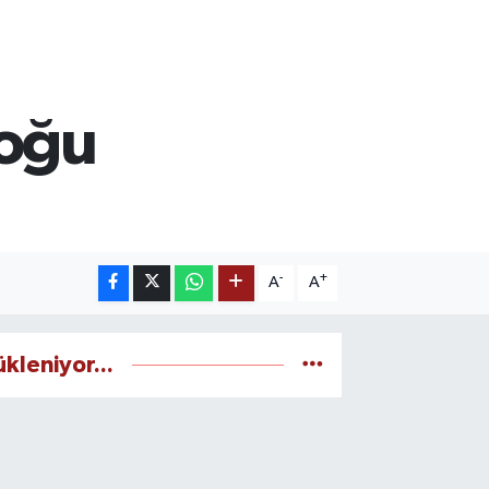
loğu
-
+
A
A
ükleniyor...