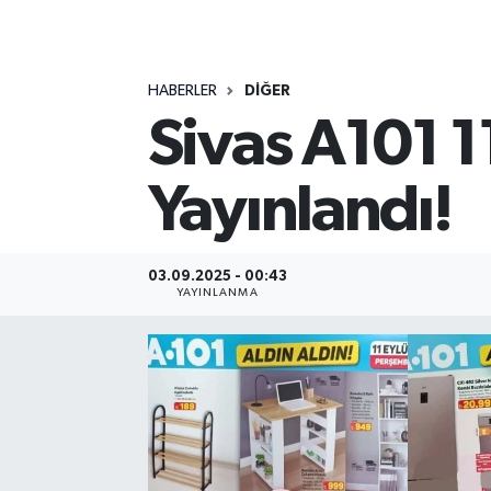
MAGAZİN
HABERLER
DİĞER
ÖZEL HABER
Sivas A101 1
RESMİ İLANLAR
Yayınlandı!
SAĞLIK
SİYASET
03.09.2025 - 00:43
YAYINLANMA
SOSYAL YARDIMLAR
SPONSORLU YAZI
SPOR
TEKNOLOJİ