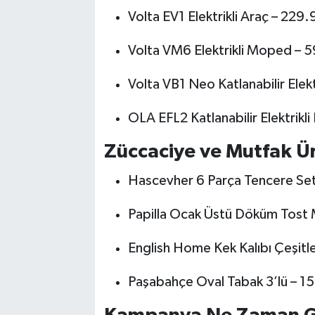
Volta EV1 Elektrikli Araç – 229
Volta VM6 Elektrikli Moped – 
Volta VB1 Neo Katlanabilir Elekt
OLA EFL2 Katlanabilir Elektrikli
Züccaciye ve Mutfak Ür
Hascevher 6 Parça Tencere Seti
Papilla Ocak Üstü Döküm Tost 
English Home Kek Kalıbı Çeşitle
Paşabahçe Oval Tabak 3’lü – 1