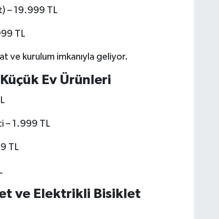
t) – 19.999 TL
999 TL
mat ve kurulum imkanıyla geliyor.
e Küçük Ev Ürünleri
TL
i – 1.999 TL
99 TL
L
 ve Elektrikli Bisiklet