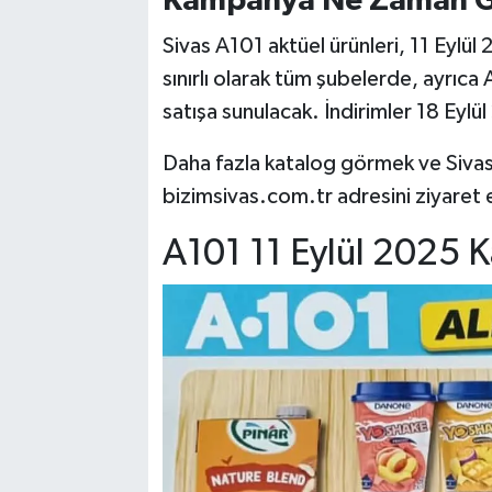
Kampanya Ne Zaman G
Sivas A101 aktüel ürünleri, 11 Eylü
sınırlı olarak tüm şubelerde, ayrıc
satışa sunulacak. İndirimler 18 Eylü
Daha fazla katalog görmek ve Sivas’t
bizimsivas.com.tr adresini ziyaret
A101 11 Eylül 2025 