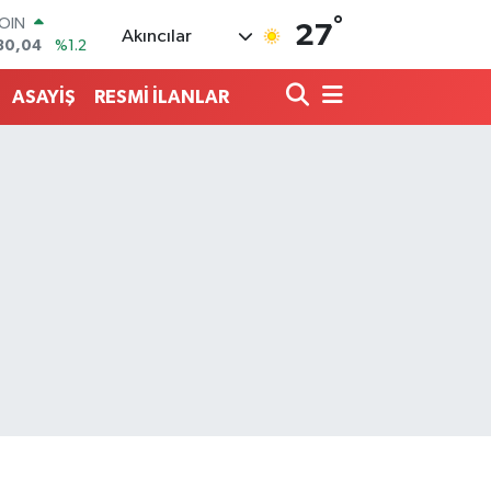
°
AR
27
Akıncılar
7106
%0.17
O
1652
%0.27
ASAYİŞ
RESMİ İLANLAR
RLİN
4046
%0.35
M ALTIN
8.49
%2.12
T100
73
%-19
COIN
30,04
%1.2