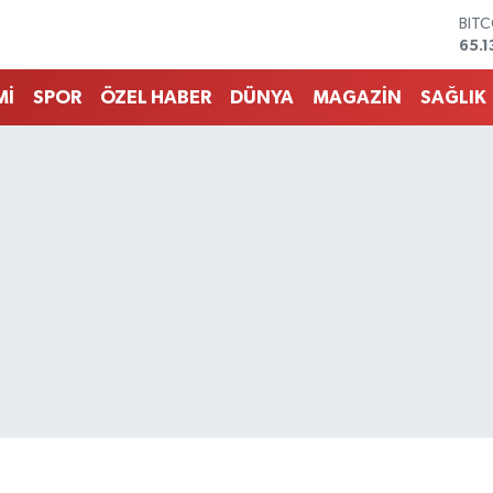
DOL
47,
EUR
55,
Mİ
SPOR
ÖZEL HABER
DÜNYA
MAGAZİN
SAĞLIK
STE
64,
GRA
661
BİS
13.7
BIT
65.1