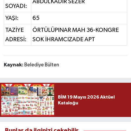
ABDULKADİR SEZER
SOYADI:
YAŞI:
65
TAZİYE
ÖRTÜLÜPINAR MAH 36-KONGRE
ADRESİ:
SOK İHRAMCIZADE APT
Kaynak:
Belediye Bülten
BİM 19 Mayıs 2026 Aktüel
Kataloğu
Bunlar da ilginizi çekebilir