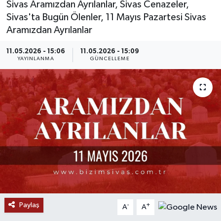
Sivas Aramızdan Ayrılanlar, Sivas Cenazeler,
Sivas'ta Bugün Ölenler, 11 Mayıs Pazartesi Sivas
MAGAZİN
Aramızdan Ayrılanlar
ÖZEL HABER
11.05.2026 - 15:06
11.05.2026 - 15:09
YAYINLANMA
GÜNCELLEME
RESMİ İLANLAR
SAĞLIK
SİYASET
SOSYAL YARDIMLAR
SPONSORLU YAZI
SPOR
Paylaş
-
+
A
A
TEKNOLOJİ