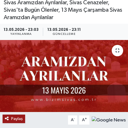
Sivas Aramızdan Ayrılanlar, Sivas Cenazeler,
Sivas'ta Bugün Ölenler, 13 Mayıs Çarşamba Sivas
MAGAZİN
Aramızdan Ayrılanlar
ÖZEL HABER
13.05.2026 - 23:03
13.05.2026 - 23:11
YAYINLANMA
GÜNCELLEME
RESMİ İLANLAR
SAĞLIK
SİYASET
SOSYAL YARDIMLAR
SPONSORLU YAZI
SPOR
Paylaş
-
+
A
A
TEKNOLOJİ