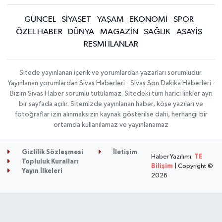
GÜNCEL
SİYASET
YAŞAM
EKONOMİ
SPOR
ÖZEL HABER
DÜNYA
MAGAZİN
SAĞLIK
ASAYİŞ
RESMİ İLANLAR
Sitede yayınlanan içerik ve yorumlardan yazarları sorumludur.
Yayınlanan yorumlardan Sivas Haberleri - Sivas Son Dakika Haberleri -
Bizim Sivas Haber sorumlu tutulamaz. Sitedeki tüm harici linkler ayrı
bir sayfada açılır. Sitemizde yayınlanan haber, köşe yazıları ve
fotoğraflar izin alınmaksızın kaynak gösterilse dahi, herhangi bir
ortamda kullanılamaz ve yayınlanamaz
Gizlilik Sözleşmesi
İletişim
Haber Yazılımı:
TE
Topluluk Kuralları
Bilişim
| Copyright ©
Yayın İlkeleri
2026