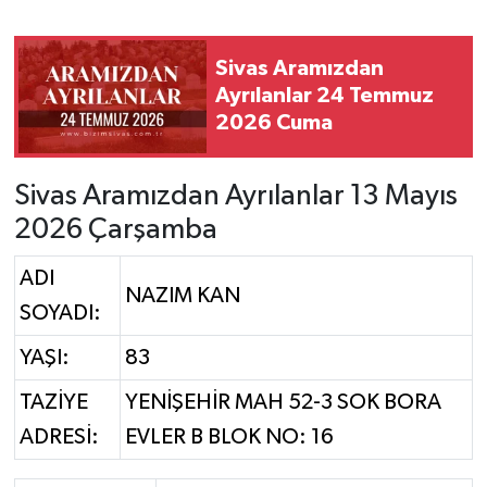
YAŞAM
Sivas Aramızdan
Ayrılanlar 24 Temmuz
2026 Cuma
Sivas Aramızdan Ayrılanlar 13 Mayıs
2026 Çarşamba
ADI
NAZIM KAN
SOYADI:
YAŞI:
83
TAZİYE
YENİŞEHİR MAH 52-3 SOK BORA
ADRESİ:
EVLER B BLOK NO: 16