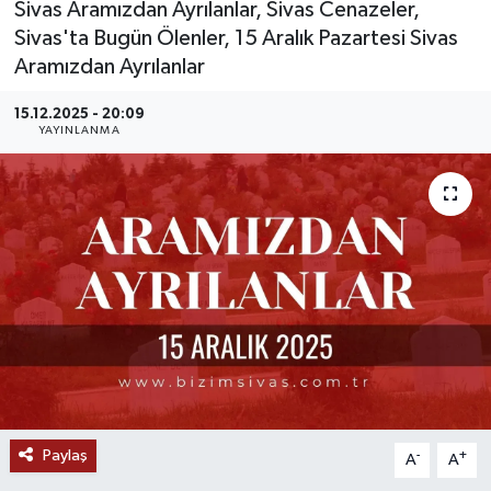
Sivas Aramızdan Ayrılanlar, Sivas Cenazeler,
Sivas'ta Bugün Ölenler, 15 Aralık Pazartesi Sivas
MAGAZİN
Aramızdan Ayrılanlar
ÖZEL HABER
15.12.2025 - 20:09
YAYINLANMA
RESMİ İLANLAR
SAĞLIK
SİYASET
SOSYAL YARDIMLAR
SPONSORLU YAZI
SPOR
Paylaş
-
+
A
A
TEKNOLOJİ