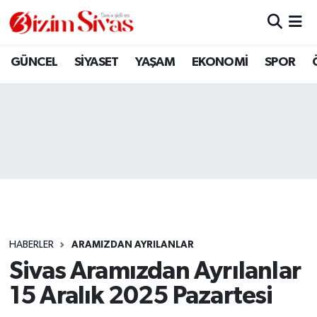
ARAMIZDAN AYRILANLAR
Sivas Nöbetçi Eczaneler
GÜNCEL
SİYASET
YAŞAM
EKONOMİ
SPOR
ASAYİŞ
Sivas Hava Durumu
DİĞER
Sivas Namaz Vakitleri
DÜNYA
Sivas Trafik Yoğunluk Haritası
EĞİTİM
Süper Lig Puan Durumu ve Fikstür
EKONOMİ
Tüm Manşetler
HABERLER
ARAMIZDAN AYRILANLAR
Sivas Aramızdan Ayrılanlar
GÜNCEL
Son Dakika Haberleri
15 Aralık 2025 Pazartesi
KÜLTÜR
Haber Arşivi