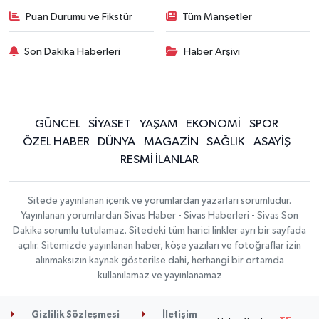
Puan Durumu ve Fikstür
Tüm Manşetler
Son Dakika Haberleri
Haber Arşivi
GÜNCEL
SİYASET
YAŞAM
EKONOMİ
SPOR
ÖZEL HABER
DÜNYA
MAGAZİN
SAĞLIK
ASAYİŞ
RESMİ İLANLAR
Sitede yayınlanan içerik ve yorumlardan yazarları sorumludur.
Yayınlanan yorumlardan Sivas Haber - Sivas Haberleri - Sivas Son
Dakika sorumlu tutulamaz. Sitedeki tüm harici linkler ayrı bir sayfada
açılır. Sitemizde yayınlanan haber, köşe yazıları ve fotoğraflar izin
alınmaksızın kaynak gösterilse dahi, herhangi bir ortamda
kullanılamaz ve yayınlanamaz
Gizlilik Sözleşmesi
İletişim