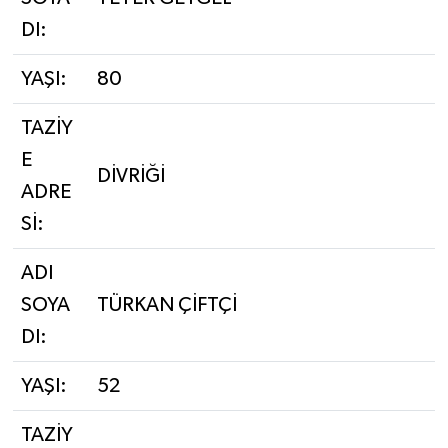
DI:
YAŞI:
80
TAZİY
E
DİVRİĞİ
ADRE
Sİ:
ADI
SOYA
TÜRKAN ÇİFTÇİ
DI:
YAŞI:
52
TAZİY