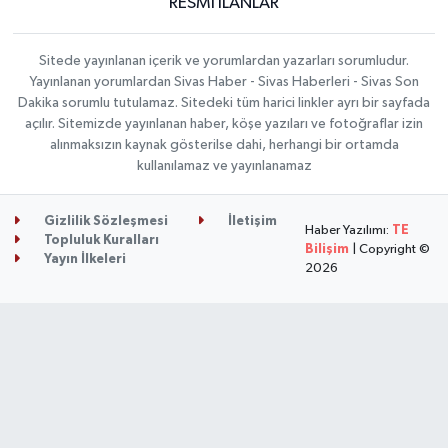
RESMİ İLANLAR
Sitede yayınlanan içerik ve yorumlardan yazarları sorumludur.
Yayınlanan yorumlardan Sivas Haber - Sivas Haberleri - Sivas Son
Dakika sorumlu tutulamaz. Sitedeki tüm harici linkler ayrı bir sayfada
açılır. Sitemizde yayınlanan haber, köşe yazıları ve fotoğraflar izin
alınmaksızın kaynak gösterilse dahi, herhangi bir ortamda
kullanılamaz ve yayınlanamaz
Gizlilik Sözleşmesi
İletişim
Haber Yazılımı:
TE
Topluluk Kuralları
Bilişim
| Copyright ©
Yayın İlkeleri
2026