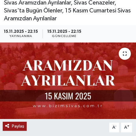
Sivas Aramızdan Ayrılanlar, Sivas Cenazeler,
Sivas'ta Bugün Ölenler, 15 Kasım Cumartesi Sivas
MAGAZİN
Aramızdan Ayrılanlar
ÖZEL HABER
15.11.2025 - 22:15
15.11.2025 - 22:15
YAYINLANMA
GÜNCELLEME
RESMİ İLANLAR
SAĞLIK
SİYASET
SOSYAL YARDIMLAR
SPONSORLU YAZI
SPOR
Paylaş
-
+
A
A
TEKNOLOJİ