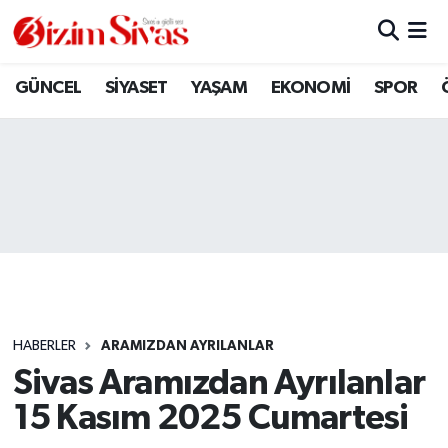
ARAMIZDAN AYRILANLAR
Sivas Nöbetçi Eczaneler
GÜNCEL
SİYASET
YAŞAM
EKONOMİ
SPOR
ASAYİŞ
Sivas Hava Durumu
DİĞER
Sivas Namaz Vakitleri
DÜNYA
Sivas Trafik Yoğunluk Haritası
EĞİTİM
Süper Lig Puan Durumu ve Fikstür
EKONOMİ
Tüm Manşetler
HABERLER
ARAMIZDAN AYRILANLAR
Sivas Aramızdan Ayrılanlar
GÜNCEL
Son Dakika Haberleri
15 Kasım 2025 Cumartesi
KÜLTÜR
Haber Arşivi