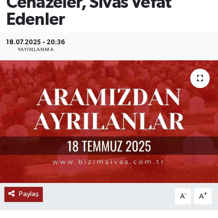
Cenazeler, Sivas Vefat
Edenler
MAGAZİN
ÖZEL HABER
18.07.2025 - 20:36
YAYINLANMA
RESMİ İLANLAR
SAĞLIK
SİYASET
SOSYAL YARDIMLAR
SPONSORLU YAZI
SPOR
Paylaş
-
+
A
A
TEKNOLOJİ