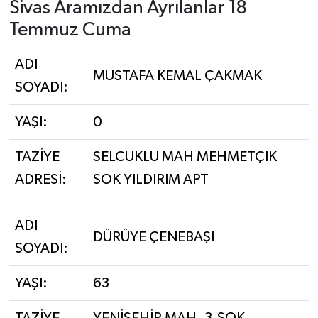
Sivas Aramızdan Ayrılanlar 18
Temmuz Cuma
YAŞAM
ADI
MUSTAFA KEMAL ÇAKMAK
SOYADI:
YAŞI:
0
TAZİYE
SELCUKLU MAH MEHMETÇIK
ADRESİ:
SOK YILDIRIM APT
ADI
DÜRÜYE ÇENEBAŞI
SOYADI:
YAŞI:
63
TAZİYE
YENİŞEHİR MAH. 3.SOK.