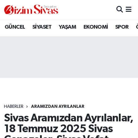
ARAMIZDAN AYRILANLAR
Sivas Nöbetçi Eczaneler
GÜNCEL
SİYASET
YAŞAM
EKONOMİ
SPOR
ASAYİŞ
Sivas Hava Durumu
DİĞER
Sivas Namaz Vakitleri
DÜNYA
Sivas Trafik Yoğunluk Haritası
EĞİTİM
Süper Lig Puan Durumu ve Fikstür
EKONOMİ
Tüm Manşetler
HABERLER
ARAMIZDAN AYRILANLAR
Sivas Aramızdan Ayrılanlar,
GÜNCEL
Son Dakika Haberleri
18 Temmuz 2025 Sivas
KÜLTÜR
Haber Arşivi