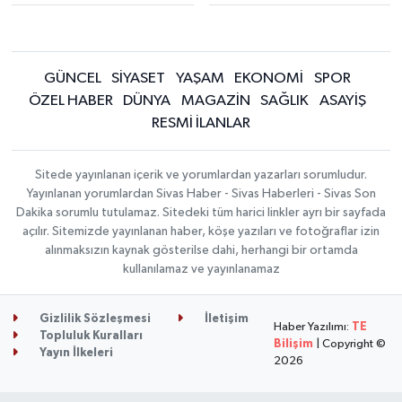
GÜNCEL
SİYASET
YAŞAM
EKONOMİ
SPOR
ÖZEL HABER
DÜNYA
MAGAZİN
SAĞLIK
ASAYİŞ
RESMİ İLANLAR
Sitede yayınlanan içerik ve yorumlardan yazarları sorumludur.
Yayınlanan yorumlardan Sivas Haber - Sivas Haberleri - Sivas Son
Dakika sorumlu tutulamaz. Sitedeki tüm harici linkler ayrı bir sayfada
açılır. Sitemizde yayınlanan haber, köşe yazıları ve fotoğraflar izin
alınmaksızın kaynak gösterilse dahi, herhangi bir ortamda
kullanılamaz ve yayınlanamaz
Gizlilik Sözleşmesi
İletişim
Haber Yazılımı:
TE
Topluluk Kuralları
Bilişim
| Copyright ©
Yayın İlkeleri
2026