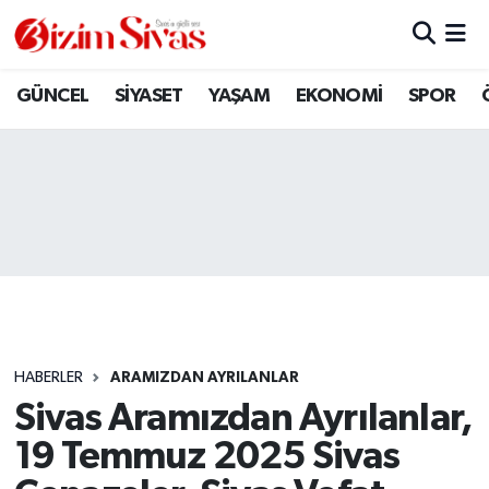
ARAMIZDAN AYRILANLAR
Sivas Nöbetçi Eczaneler
GÜNCEL
SİYASET
YAŞAM
EKONOMİ
SPOR
ASAYİŞ
Sivas Hava Durumu
DİĞER
Sivas Namaz Vakitleri
DÜNYA
Sivas Trafik Yoğunluk Haritası
EĞİTİM
Süper Lig Puan Durumu ve Fikstür
EKONOMİ
Tüm Manşetler
HABERLER
ARAMIZDAN AYRILANLAR
Sivas Aramızdan Ayrılanlar,
GÜNCEL
Son Dakika Haberleri
19 Temmuz 2025 Sivas
KÜLTÜR
Haber Arşivi