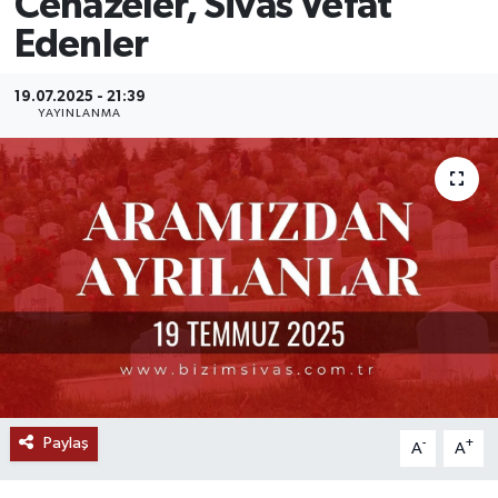
Cenazeler, Sivas Vefat
Edenler
MAGAZİN
ÖZEL HABER
19.07.2025 - 21:39
YAYINLANMA
RESMİ İLANLAR
SAĞLIK
SİYASET
SOSYAL YARDIMLAR
SPONSORLU YAZI
SPOR
Paylaş
-
+
A
A
TEKNOLOJİ