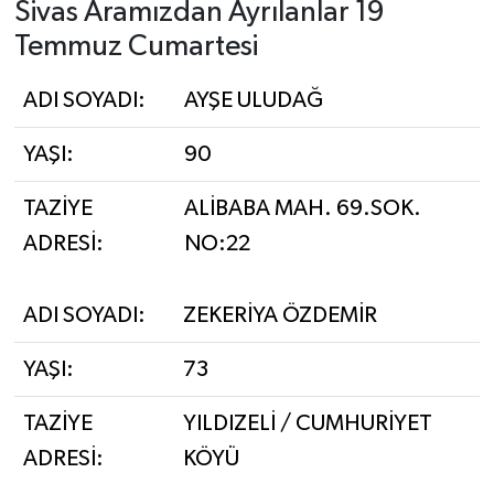
Sivas Aramızdan Ayrılanlar 19
Temmuz Cumartesi
YAŞAM
ADI SOYADI:
AYŞE ULUDAĞ
YAŞI:
90
TAZİYE
ALİBABA MAH. 69.SOK.
ADRESİ:
NO:22
ADI SOYADI:
ZEKERİYA ÖZDEMİR
YAŞI:
73
TAZİYE
YILDIZELİ / CUMHURİYET
ADRESİ:
KÖYÜ