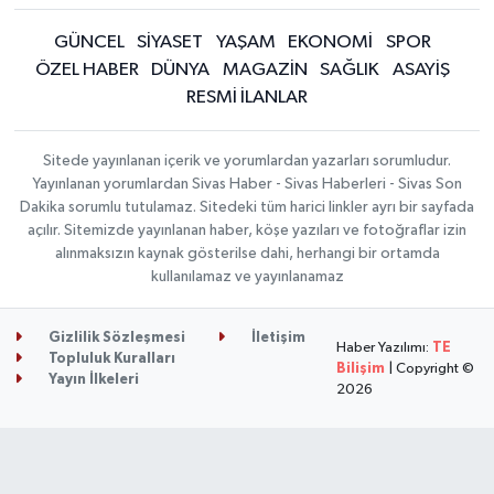
GÜNCEL
SİYASET
YAŞAM
EKONOMİ
SPOR
ÖZEL HABER
DÜNYA
MAGAZİN
SAĞLIK
ASAYİŞ
RESMİ İLANLAR
Sitede yayınlanan içerik ve yorumlardan yazarları sorumludur.
Yayınlanan yorumlardan Sivas Haber - Sivas Haberleri - Sivas Son
Dakika sorumlu tutulamaz. Sitedeki tüm harici linkler ayrı bir sayfada
açılır. Sitemizde yayınlanan haber, köşe yazıları ve fotoğraflar izin
alınmaksızın kaynak gösterilse dahi, herhangi bir ortamda
kullanılamaz ve yayınlanamaz
Gizlilik Sözleşmesi
İletişim
Haber Yazılımı:
TE
Topluluk Kuralları
Bilişim
| Copyright ©
Yayın İlkeleri
2026