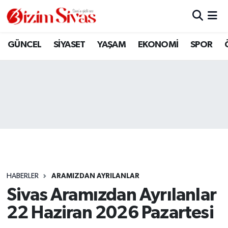
ARAMIZDAN AYRILANLAR
Sivas Nöbetçi Eczaneler
GÜNCEL
SİYASET
YAŞAM
EKONOMİ
SPOR
ASAYİŞ
Sivas Hava Durumu
DİĞER
Sivas Namaz Vakitleri
DÜNYA
Sivas Trafik Yoğunluk Haritası
EĞİTİM
Süper Lig Puan Durumu ve Fikstür
EKONOMİ
Tüm Manşetler
HABERLER
ARAMIZDAN AYRILANLAR
Sivas Aramızdan Ayrılanlar
GÜNCEL
Son Dakika Haberleri
22 Haziran 2026 Pazartesi
KÜLTÜR
Haber Arşivi