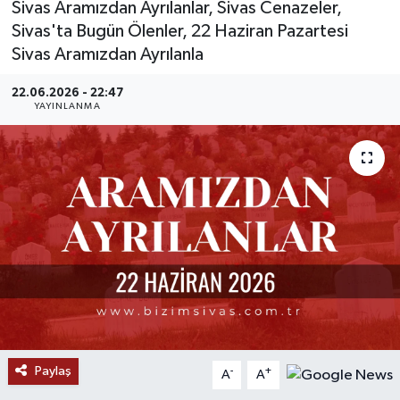
Sivas Aramızdan Ayrılanlar, Sivas Cenazeler,
Sivas'ta Bugün Ölenler, 22 Haziran Pazartesi
MAGAZİN
Sivas Aramızdan Ayrılanla
ÖZEL HABER
22.06.2026 - 22:47
YAYINLANMA
RESMİ İLANLAR
SAĞLIK
SİYASET
SOSYAL YARDIMLAR
SPONSORLU YAZI
SPOR
Paylaş
-
+
A
A
TEKNOLOJİ