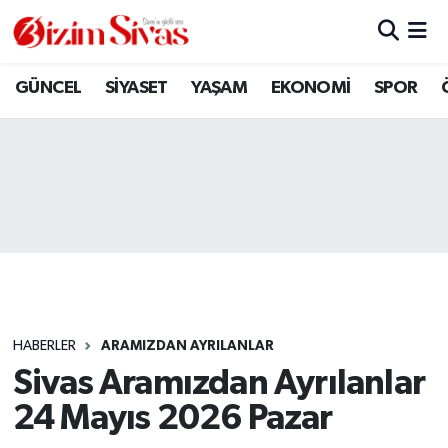
ARAMIZDAN AYRILANLAR
Sivas Nöbetçi Eczaneler
GÜNCEL
SİYASET
YAŞAM
EKONOMİ
SPOR
ASAYİŞ
Sivas Hava Durumu
DİĞER
Sivas Namaz Vakitleri
DÜNYA
Sivas Trafik Yoğunluk Haritası
EĞİTİM
Süper Lig Puan Durumu ve Fikstür
EKONOMİ
Tüm Manşetler
HABERLER
ARAMIZDAN AYRILANLAR
Sivas Aramızdan Ayrılanlar
GÜNCEL
Son Dakika Haberleri
24 Mayıs 2026 Pazar
KÜLTÜR
Haber Arşivi