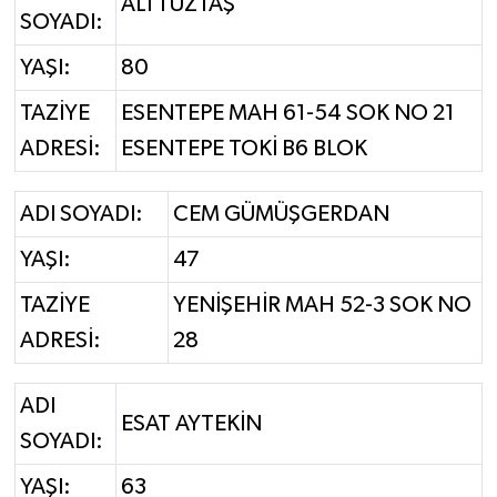
ALİ TUZTAŞ
SOYADI:
YAŞI:
80
TAZİYE
ESENTEPE MAH 61-54 SOK NO 21
ADRESİ:
ESENTEPE TOKİ B6 BLOK
ADI SOYADI:
CEM GÜMÜŞGERDAN
YAŞI:
47
TAZİYE
YENİŞEHİR MAH 52-3 SOK NO
ADRESİ:
28
ADI
ESAT AYTEKİN
SOYADI:
YAŞI:
63