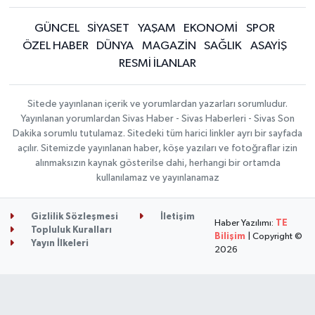
GÜNCEL
SİYASET
YAŞAM
EKONOMİ
SPOR
ÖZEL HABER
DÜNYA
MAGAZİN
SAĞLIK
ASAYİŞ
RESMİ İLANLAR
Sitede yayınlanan içerik ve yorumlardan yazarları sorumludur.
Yayınlanan yorumlardan Sivas Haber - Sivas Haberleri - Sivas Son
Dakika sorumlu tutulamaz. Sitedeki tüm harici linkler ayrı bir sayfada
açılır. Sitemizde yayınlanan haber, köşe yazıları ve fotoğraflar izin
alınmaksızın kaynak gösterilse dahi, herhangi bir ortamda
kullanılamaz ve yayınlanamaz
Gizlilik Sözleşmesi
İletişim
Haber Yazılımı:
TE
Topluluk Kuralları
Bilişim
| Copyright ©
Yayın İlkeleri
2026