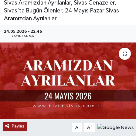
Sivas Aramızdan Ayrılanlar, Sivas Cenazeler,
Sivas'ta Bugün Ölenler, 24 Mayıs Pazar Sivas
MAGAZİN
Aramızdan Ayrılanlar
ÖZEL HABER
24.05.2026 - 22:46
YAYINLANMA
RESMİ İLANLAR
SAĞLIK
SİYASET
SOSYAL YARDIMLAR
SPONSORLU YAZI
SPOR
Paylaş
-
+
A
A
TEKNOLOJİ