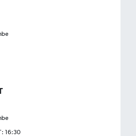
mbe
T
mbe
T: 16:30