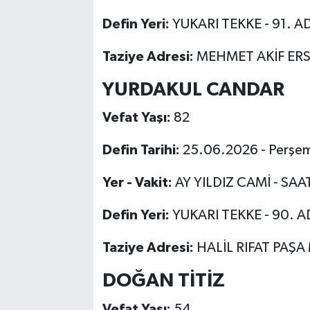
Defin Yeri:
YUKARI TEKKE - 91. A
Taziye Adresi:
MEHMET AKİF ERS
YURDAKUL CANDAR
Vefat Yaşı:
82
Defin Tarihi:
25.06.2026 - Perşe
Yer - Vakit:
AY YILDIZ CAMİ - SAA
Defin Yeri:
YUKARI TEKKE - 90. 
Taziye Adresi:
HALİL RIFAT PAŞA
DOĞAN TİTİZ
Vefat Yaşı:
54