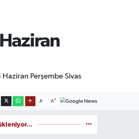
 Haziran
25 Haziran Perşembe Sivas
-
+
A
A
ükleniyor...