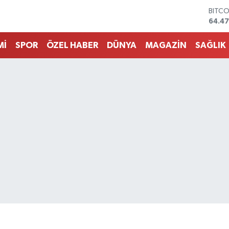
DOLA
47,59
EURO
55,13
Mİ
SPOR
ÖZEL HABER
DÜNYA
MAGAZİN
SAĞLIK
STERL
64,2
GRAM
6518.
BİST1
13.70
BITC
64.4