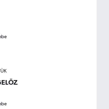
mbe
YÜK
GELÖZ
mbe