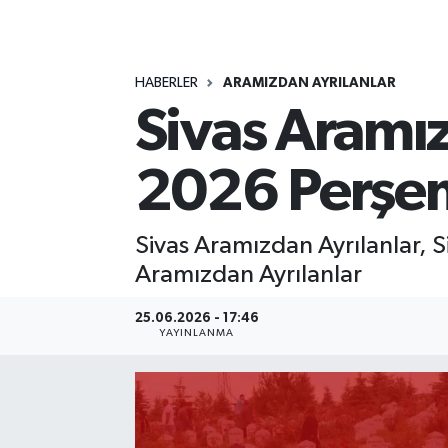
MAGAZİN
HABERLER
ARAMIZDAN AYRILANLAR
ÖZEL HABER
Sivas Aramız
RESMİ İLANLAR
2026 Perşe
SAĞLIK
SİYASET
Sivas Aramızdan Ayrılanlar, 
Aramızdan Ayrılanlar
SOSYAL YARDIMLAR
25.06.2026 - 17:46
YAYINLANMA
SPONSORLU YAZI
SPOR
TEKNOLOJİ