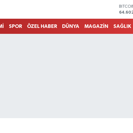
64.60
DOLA
47,59
EURO
Mİ
SPOR
ÖZEL HABER
DÜNYA
MAGAZİN
SAĞLIK
55,07
STERLİ
64,24
GRAM 
6518.2
BİST1
13.768