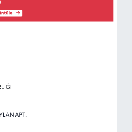
i
rüntüle
LIĞI
YLAN APT.