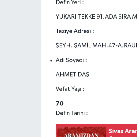
Defin Yeri :
YUKARI TEKKE 91.ADA SIRA 
Taziye Adresi :
ŞEYH. ŞAMİL MAH.47-A.RAUF
Adı Soyadı :
AHMET DAŞ
Vefat Yaşı :
70
Defin Tarihi :
Sivas Ara