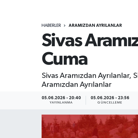
MAGAZİN
HABERLER
ARAMIZDAN AYRILANLAR
ÖZEL HABER
Sivas Aramı
RESMİ İLANLAR
Cuma
SAĞLIK
SİYASET
Sivas Aramızdan Ayrılanlar, 
Aramızdan Ayrılanlar
SOSYAL YARDIMLAR
05.06.2026 - 20:40
05.06.2026 - 23:56
YAYINLANMA
GÜNCELLEME
SPONSORLU YAZI
SPOR
TEKNOLOJİ