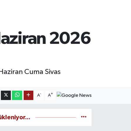
Haziran 2026
5 Haziran Cuma Sivas
-
+
A
A
ükleniyor...