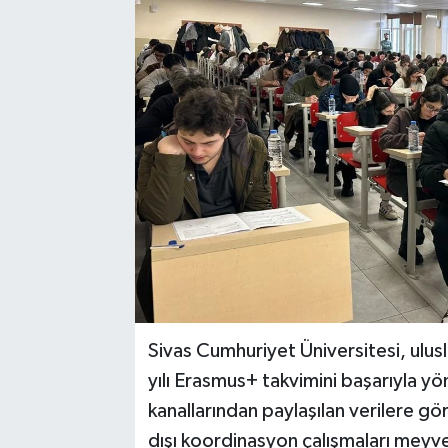
YAŞAM
Sivas Cumhuriyet Üniversitesi, ulu
yılı Erasmus+ takvimini başarıyla 
kanallarından paylaşılan verilere gö
dışı koordinasyon çalışmaları meyv