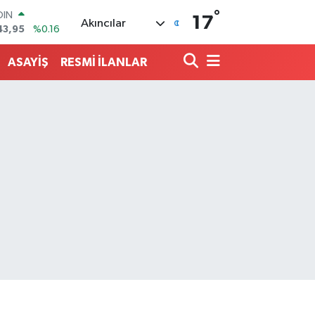
°
AR
17
Akıncılar
704
%0
O
406
%-0.08
ASAYİŞ
RESMİ İLANLAR
LİN
143
%0
 ALTIN
.87
%0.12
100
99
%70
OIN
43,95
%0.16