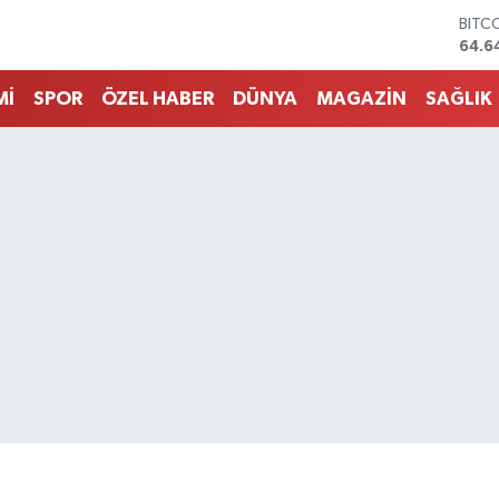
DOL
47,6
EUR
55,0
Mİ
SPOR
ÖZEL HABER
DÜNYA
MAGAZİN
SAĞLIK
STER
64,2
GRAM
6500
BİST
13.7
BITC
64.6