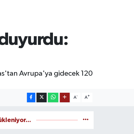
 duyurdu:
as'tan Avrupa'ya gidecek 120
-
+
A
A
ükleniyor...