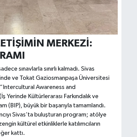
LETİŞİMİN MERKEZİ:
GRAMI
sadece sınavlarla sınırlı kalmadı. Sivas
ğinde ve Tokat Gaziosmanpaşa Üniversitesi
“Intercultural Awareness and
 Yerinde Kültürlerarası Farkındalık ve
ram (BIP), büyük bir başarıyla tamamlandı.
ımcıyı Sivas’ta buluşturan program; atölye
ngin kültürel etkinliklerle katılımcıların
ğer kattı.