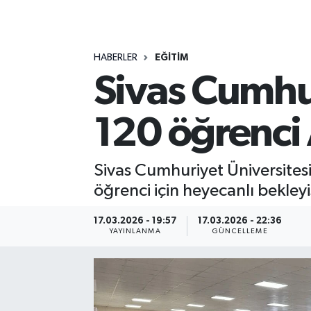
MAGAZİN
HABERLER
EĞİTİM
ÖZEL HABER
Sivas Cumhur
RESMİ İLANLAR
120 öğrenci
SAĞLIK
SİYASET
Sivas Cumhuriyet Üniversites
öğrenci için heyecanlı bekleyi
SOSYAL YARDIMLAR
17.03.2026 - 19:57
17.03.2026 - 22:36
YAYINLANMA
GÜNCELLEME
SPONSORLU YAZI
SPOR
TEKNOLOJİ