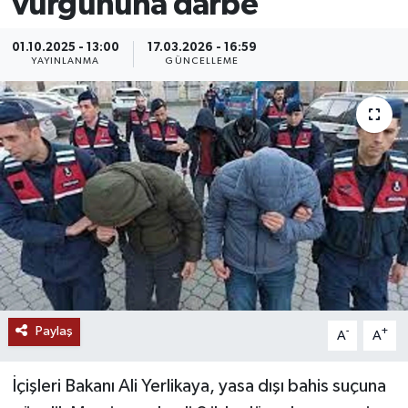
vurgununa darbe
MAGAZİN
01.10.2025 - 13:00
17.03.2026 - 16:59
YAYINLANMA
GÜNCELLEME
ÖZEL HABER
RESMİ İLANLAR
SAĞLIK
SİYASET
SOSYAL YARDIMLAR
SPONSORLU YAZI
Paylaş
-
+
A
A
SPOR
İçişleri Bakanı Ali Yerlikaya, yasa dışı bahis suçuna
TEKNOLOJİ