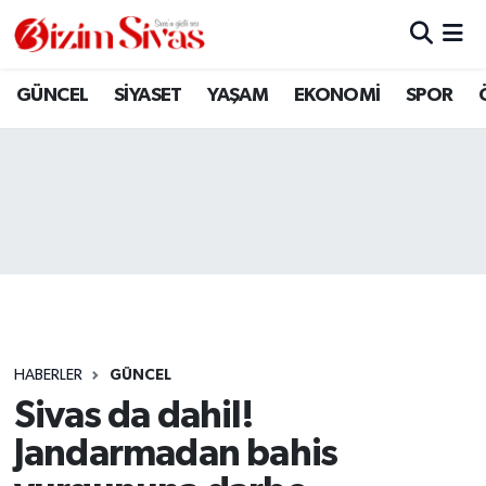
ARAMIZDAN AYRILANLAR
Sivas Nöbetçi Eczaneler
GÜNCEL
SİYASET
YAŞAM
EKONOMİ
SPOR
ASAYİŞ
Sivas Hava Durumu
DİĞER
Sivas Namaz Vakitleri
DÜNYA
Sivas Trafik Yoğunluk Haritası
EĞİTİM
Süper Lig Puan Durumu ve Fikstür
EKONOMİ
Tüm Manşetler
HABERLER
GÜNCEL
Sivas da dahil!
GÜNCEL
Son Dakika Haberleri
Jandarmadan bahis
KÜLTÜR
Haber Arşivi