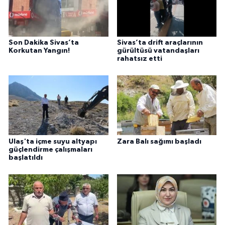
Son Dakika Sivas’ta
Sivas’ta drift araçlarının
Korkutan Yangın!
gürültüsü vatandaşları
rahatsız etti
Ulaş'ta içme suyu altyapı
Zara Balı sağımı başladı
güçlendirme çalışmaları
başlatıldı