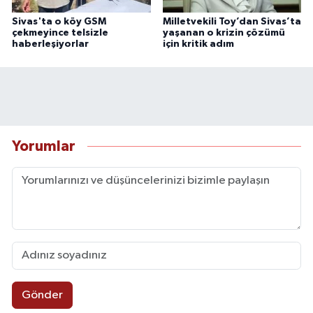
Sivas'ta o köy GSM
Milletvekili Toy’dan Sivas’ta
çekmeyince telsizle
yaşanan o krizin çözümü
haberleşiyorlar
için kritik adım
Yorumlar
Gönder