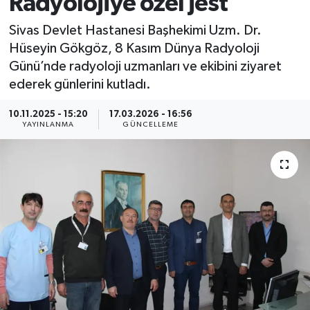
Radyolojiye özel jest
MAGAZİN
Sivas Devlet Hastanesi Başhekimi Uzm. Dr.
Hüseyin Gökgöz, 8 Kasım Dünya Radyoloji
ÖZEL HABER
Günü’nde radyoloji uzmanları ve ekibini ziyaret
ederek günlerini kutladı.
RESMİ İLANLAR
10.11.2025 - 15:20
17.03.2026 - 16:56
YAYINLANMA
GÜNCELLEME
SAĞLIK
SİYASET
SOSYAL YARDIMLAR
SPONSORLU YAZI
SPOR
TEKNOLOJİ