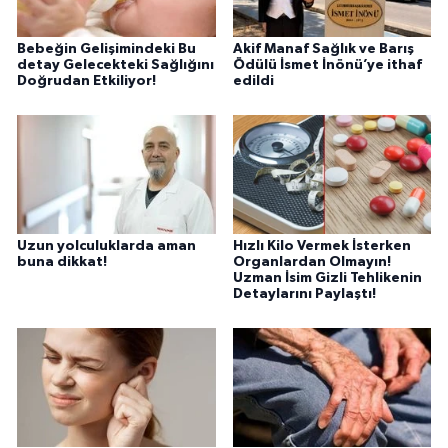
Bebeğin Gelişimindeki Bu
Akif Manaf Sağlık ve Barış
detay Gelecekteki Sağlığını
Ödülü İsmet İnönü’ye ithaf
Doğrudan Etkiliyor!
edildi
Uzun yolculuklarda aman
Hızlı Kilo Vermek İsterken
buna dikkat!
Organlardan Olmayın!
Uzman İsim Gizli Tehlikenin
Detaylarını Paylaştı!