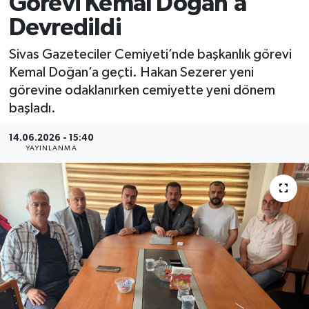
Görevi Kemal Doğan’a
Devredildi
MAGAZİN
Sivas Gazeteciler Cemiyeti’nde başkanlık görevi
ÖZEL HABER
Kemal Doğan’a geçti. Hakan Sezerer yeni
görevine odaklanırken cemiyette yeni dönem
RESMİ İLANLAR
başladı.
SAĞLIK
14.06.2026 - 15:40
YAYINLANMA
SİYASET
SOSYAL YARDIMLAR
SPONSORLU YAZI
SPOR
TEKNOLOJİ