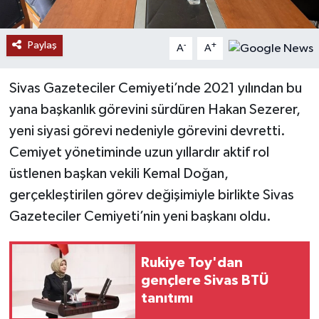
YAŞAM
Paylaş
-
+
A
A
Sivas Gazeteciler Cemiyeti’nde 2021 yılından bu
yana başkanlık görevini sürdüren Hakan Sezerer,
yeni siyasi görevi nedeniyle görevini devretti.
Cemiyet yönetiminde uzun yıllardır aktif rol
üstlenen başkan vekili Kemal Doğan,
gerçekleştirilen görev değişimiyle birlikte Sivas
Gazeteciler Cemiyeti’nin yeni başkanı oldu.
Rukiye Toy'dan
gençlere Sivas BTÜ
tanıtımı