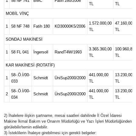
1
58 NF 741
BMC
Fatih 280/2006
TL
TL
MOBİL VİNÇ
1.572.000,00
47.160,00
1
58 NF 748
Fatih 180
KD30000K5/2006
TL
TL
SONDAJ MAKİNESİ
3.365.360,00
100.960,8
1
58 FL 041
İngersoll
RandT4W/1993
TL
TL
KAR MAKİNESİ (ROTATİF)
58-.Ö.İ/00-
441.000,00
13.230,00
1
Schmidt
ÜniSup2000/2000
033
TL
TL
58-.Ö.İ/00-
441.000,00
13.230,00
2
Schmidt
ÜniSup2000/2000
034
TL
TL
2) İhalelere ilişkin şartname, mesai saatleri dahilinde İl Özel İdaresi
Makine İkmal Bakım ve Onarım Müdürlüğü ve Yazı İşleri Müdürlüğünden
görülebilir/temin edilebilir.
3) İsteklilerin İhaleye girebilmesi için gerekli belgeler: