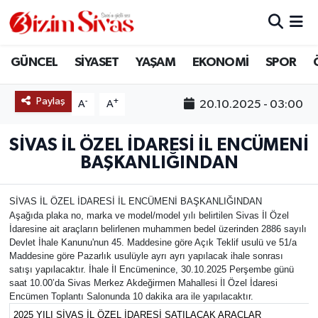
ARAMIZDAN AYRILANLAR
Sivas Nöbetçi Eczaneler
GÜNCEL
SİYASET
YAŞAM
EKONOMİ
SPOR
ASAYİŞ
Sivas Hava Durumu
Paylaş
-
+
20.10.2025 - 03:00
A
A
DİĞER
Sivas Namaz Vakitleri
SİVAS İL ÖZEL İDARESİ İL ENCÜMENİ
BAŞKANLIĞINDAN
DÜNYA
Sivas Trafik Yoğunluk Haritası
EĞİTİM
Süper Lig Puan Durumu ve Fikstür
SİVAS İL ÖZEL İDARESİ İL ENCÜMENİ BAŞKANLIĞINDAN
Aşağıda plaka no, marka ve model/model yılı belirtilen Sivas İl Özel
İdaresine ait araçların belirlenen muhammen bedel üzerinden 2886 sayılı
EKONOMİ
Tüm Manşetler
Devlet İhale Kanunu'nun 45. Maddesine göre Açık Teklif usulü ve 51/a
Maddesine göre Pazarlık usulüyle ayrı ayrı yapılacak ihale sonrası
satışı yapılacaktır. İhale İl Encümenince, 30.10.2025 Perşembe günü
GÜNCEL
Son Dakika Haberleri
saat 10.00’da Sivas Merkez Akdeğirmen Mahallesi İl Özel İdaresi
Encümen Toplantı Salonunda 10 dakika ara ile yapılacaktır.
KÜLTÜR
Haber Arşivi
2025 YILI SİVAS İL ÖZEL İDARESİ SATILACAK ARAÇLAR