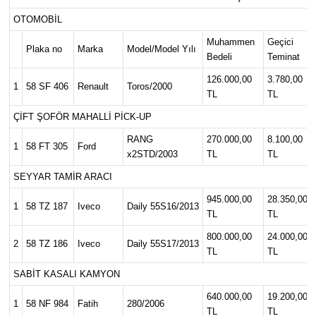
OTOMOBİL
MAGAZİN
Muhammen
Geçici
Plaka no
Marka
Model/Model Yılı
Bedeli
Teminat
ÖZEL HABER
126.000,00
3.780,00
1
58 SF 406
Renault
Toros/2000
TL
TL
RESMİ İLANLAR
ÇİFT ŞOFÖR MAHALLİ PİCK-UP
SAĞLIK
RANG
270.000,00
8.100,00
1
58 FT 305
Ford
x2STD/2003
TL
TL
SİYASET
SEYYAR TAMİR ARACI
945.000,00
28.350,00
SOSYAL YARDIMLAR
1
58 TZ 187
Iveco
Daily 55S16/2013
TL
TL
800.000,00
24.000,00
SPONSORLU YAZI
2
58 TZ 186
Iveco
Daily 55S17/2013
TL
TL
SABİT KASALI KAMYON
SPOR
640.000,00
19.200,00
1
58 NF 984
Fatih
280/2006
TL
TL
TEKNOLOJİ