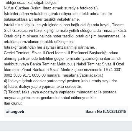
Tebliğe esas ikametgah belgesi.
Nüfus Cüzdanı (Aslını İbraz etmek suretiyle fotokopisi).
İstekliler adına vekaleten iştirak ediliyor ise istekli adına teklifte
bulunacaklara ait noter tasdikli vekaletname.
İstekli tüzel kişilik ise yılı içinde alınan bağlı olduğu oda kaydı, Ticaret
Sicil Gazetesi ve tüzel kişiliği temsile yetkili olduğuna dair imza sirküsü.
Ortak girişim olması halinde noter tasdikli ortak girişim beyannamesi ile
ortaklarca imzalanan ortaklık sözleşmesi.
İştirakçi tarafından her sayfası imzalanmış şartname.
Geçici Teminat; Sivas İl Özel İdaresi İl Encümeni Başkanlığı adına
alınmış şartnamede belirtilen geçici teminatın yatırıldığına dair alındı
makbuzu veya Banka Teminat Mektubu, ( Nakdi Teminat Sivas İl Özel
İdaresinin Ziraat Bankasın Sivas Merkez şube nezdindeki TR74 0001
0002 3036 9171 0050 03 numaralı hesabına yatırılacaktır.)
4) İhaleye iştirak edenler şartnameyi peşinen kabul etmiş sayılırlar.
5) İdare, ihaleyi yapıp yapmamakta serbesttir.
7) Telgraf, faks veya e-postayla yapılacak müracaatlar ile postada
meydana gelebilecek gecikmeler kabul edilmeyecektir.
İlan olunur.
#ilangovtr
Basın No ILN02312846