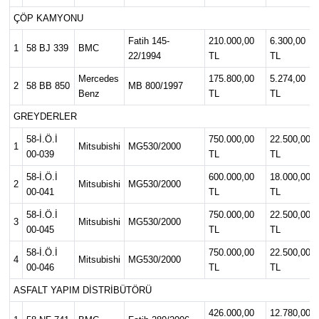
ÇÖP KAMYONU
YAŞAM
Fatih 145-
210.000,00
6.300,00
1
58 BJ 339
BMC
22/1994
TL
TL
Mercedes
175.800,00
5.274,00
2
58 BB 850
MB 800/1997
Benz
TL
TL
GREYDERLER
58-İ.Ö.İ
750.000,00
22.500,00
1
Mitsubishi
MG530/2000
00-039
TL
TL
58-İ.Ö.İ
600.000,00
18.000,00
2
Mitsubishi
MG530/2000
00-041
TL
TL
58-İ.Ö.İ
750.000,00
22.500,00
3
Mitsubishi
MG530/2000
00-045
TL
TL
58-İ.Ö.İ
750.000,00
22.500,00
4
Mitsubishi
MG530/2000
00-046
TL
TL
ASFALT YAPIM DİSTRİBÜTÖRÜ
426.000,00
12.780,00