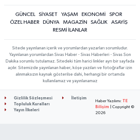
GÜNCEL
SİYASET
YAŞAM
EKONOMİ
SPOR
ÖZEL HABER
DÜNYA
MAGAZİN
SAĞLIK
ASAYİŞ
RESMİ İLANLAR
Sitede yayınlanan içerik ve yorumlardan yazarları sorumludur.
Yayınlanan yorumlardan Sivas Haber - Sivas Haberleri - Sivas Son
Dakika sorumlu tutulamaz. Sitedeki tüm harici linkler ayrı bir sayfada
açılır. Sitemizde yayınlanan haber, köşe yazıları ve fotoğraflar izin
alınmaksızın kaynak gösterilse dahi, herhangi bir ortamda
kullanılamaz ve yayınlanamaz
Gizlilik Sözleşmesi
İletişim
Haber Yazılımı:
TE
Topluluk Kuralları
Bilişim
| Copyright ©
Yayın İlkeleri
2026