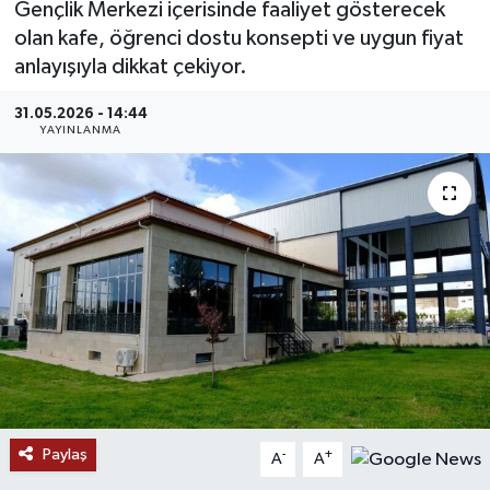
Gençlik Merkezi içerisinde faaliyet gösterecek
olan kafe, öğrenci dostu konsepti ve uygun fiyat
MAGAZİN
anlayışıyla dikkat çekiyor.
ÖZEL HABER
31.05.2026 - 14:44
YAYINLANMA
RESMİ İLANLAR
SAĞLIK
SİYASET
SOSYAL YARDIMLAR
SPONSORLU YAZI
SPOR
Paylaş
-
+
A
A
TEKNOLOJİ