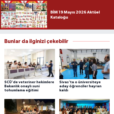
BİM 19 Mayıs 2026 Aktüel
Kataloğu
Bunlar da ilginizi çekebilir
SCÜ'de veteriner hekimlere
Sivas'ta o üniversiteye
Bakanlık onaylı suni
aday öğrenciler hayran
tohumlama eğitimi
kaldı