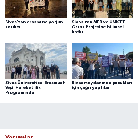
Sivas'tan erasmusa yoğun
Sivas'tan MEB ve UNICEF
katılım
Ortak Projesine bilimsel
katkı
Sivas Üniversitesi Erasmus+
Sivas meydanında çocukları
Yeşil Hareketlilik
için çağrı yaptılar
Programında
Yorumlar