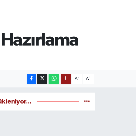
 Hazırlama
-
+
A
A
ükleniyor...