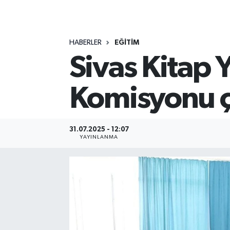
MAGAZİN
HABERLER
EĞİTİM
ÖZEL HABER
Sivas Kitap
RESMİ İLANLAR
Komisyonu ç
SAĞLIK
SİYASET
31.07.2025 - 12:07
YAYINLANMA
SOSYAL YARDIMLAR
SPONSORLU YAZI
SPOR
TEKNOLOJİ