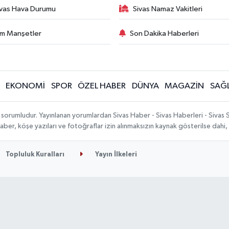
ivas Hava Durumu
Sivas Namaz Vakitleri
m Manşetler
Son Dakika Haberleri
EKONOMİ
SPOR
ÖZEL HABER
DÜNYA
MAGAZİN
SAĞL
 sorumludur. Yayınlanan yorumlardan Sivas Haber - Sivas Haberleri - Sivas
n haber, köşe yazıları ve fotoğraflar izin alınmaksızın kaynak gösterilse da
Topluluk Kuralları
Yayın İlkeleri