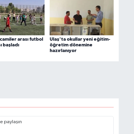
camiler arası futbol
Ulaş'ta okullar yeni eğitim-
ı başladı
öğretim dönemine
hazırlanıyor