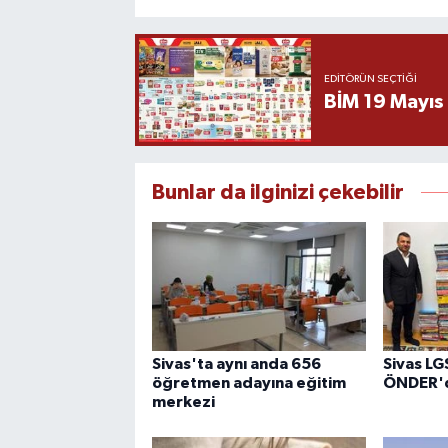
EDITÖRÜN SEÇTIĞI
BİM 19 Mayıs
Bunlar da ilginizi çekebilir
Sivas'ta aynı anda 656
Sivas LGS
öğretmen adayına eğitim
ÖNDER'd
merkezi