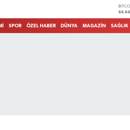
DOLA
47,6
EURO
55,0
Mİ
SPOR
ÖZEL HABER
DÜNYA
MAGAZİN
SAĞLIK
STERL
64,2
GRAM
6513.
BİST1
13.79
BITC
64.64