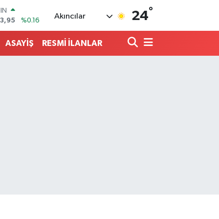
°
R
24
Akıncılar
006
%0.06
250
%0.02
ASAYİŞ
RESMİ İLANLAR
İN
398
%0.2
 ALTIN
94
%0.32
00
9
%70
OIN
3,95
%0.16