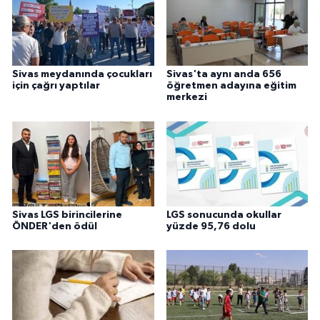
Sivas meydanında çocukları
Sivas'ta aynı anda 656
için çağrı yaptılar
öğretmen adayına eğitim
merkezi
Sivas LGS birincilerine
LGS sonucunda okullar
ÖNDER'den ödül
yüzde 95,76 dolu