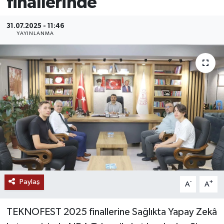
finallerinde
MAGAZİN
31.07.2025 - 11:46
YAYINLANMA
ÖZEL HABER
RESMİ İLANLAR
SAĞLIK
SİYASET
SOSYAL YARDIMLAR
SPONSORLU YAZI
Paylaş
-
+
A
A
SPOR
TEKNOFEST 2025 finallerine Sağlıkta Yapay Zekâ
TEKNOLOJİ