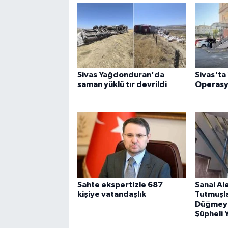
Sivas Yağdonduran'da
Sivas'ta 
saman yüklü tır devrildi
Operas
Sahte ekspertizle 687
Sanal A
kişiye vatandaşlık
Tutmuşla
Düğmeye
Şüpheli 