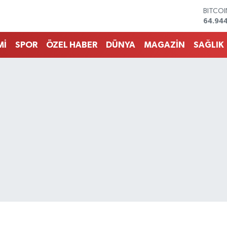
DOLA
47,74
EURO
55,25
Mİ
SPOR
ÖZEL HABER
DÜNYA
MAGAZİN
SAĞLIK
STERLİ
64,481
GRAM 
6660.
BİST1
13.779
BITCO
64.94