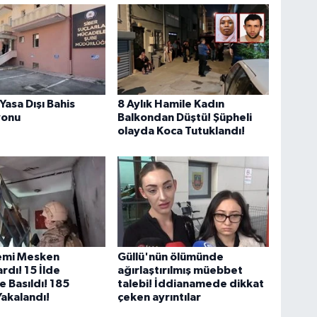
Yasa Dışı Bahis
8 Aylık Hamile Kadın
yonu
Balkondan Düştü! Şüpheli
olayda Koca Tutuklandı!
lemi Mesken
Güllü'nün ölümünde
rdı! 15 İlde
ağırlaştırılmış müebbet
 Basıldı! 185
talebi! İddianamede dikkat
Yakalandı!
çeken ayrıntılar