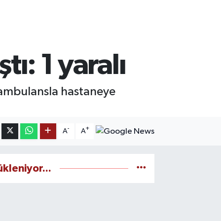
tı: 1 yaralı
n ambulansla hastaneye
-
+
A
A
ükleniyor...