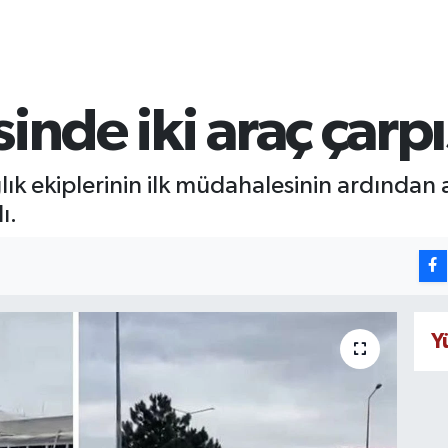
inde iki araç çarpış
ğlık ekiplerinin ilk müdahalesinin ardında
ı.
Y