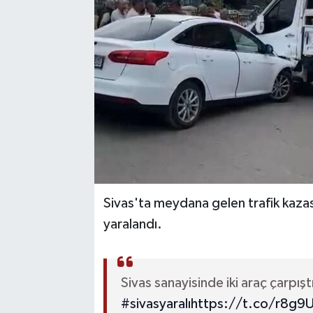
YAŞAM
Sivas'ta meydana gelen trafik kazasın
yaralandı.
Sivas sanayisinde iki araç çarpıştı
#sivasyaralı
https://t.co/r8g9U