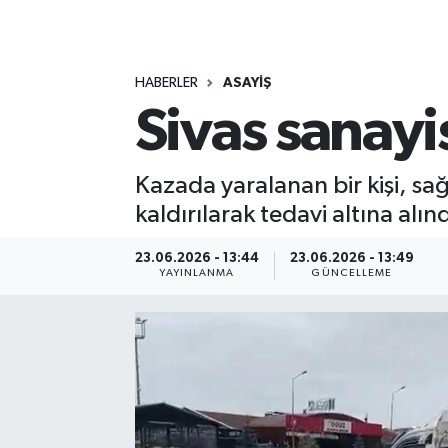
MAGAZİN
HABERLER
ASAYİŞ
ÖZEL HABER
Sivas sanayis
RESMİ İLANLAR
Kazada yaralanan bir kişi, sa
SAĞLIK
kaldırılarak tedavi altına alınd
SİYASET
23.06.2026 - 13:44
23.06.2026 - 13:49
YAYINLANMA
GÜNCELLEME
SOSYAL YARDIMLAR
SPONSORLU YAZI
SPOR
TEKNOLOJİ