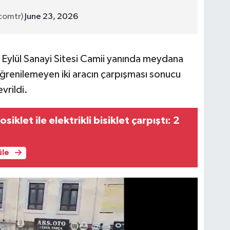
scomtr)
June 23, 2026
4 Eylül Sanayi Sitesi Camii yanında meydana
 öğrenilemeyen iki aracın çarpışması sonucu
vrildi.
siklet ile elektrikli bisiklet çarpıştı: 2
üle