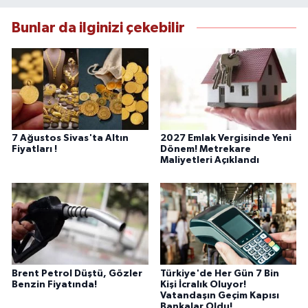
Bunlar da ilginizi çekebilir
7 Ağustos Sivas'ta Altın
2027 Emlak Vergisinde Yeni
Fiyatları !
Dönem! Metrekare
Maliyetleri Açıklandı
Brent Petrol Düştü, Gözler
Türkiye'de Her Gün 7 Bin
Benzin Fiyatında!
Kişi İcralık Oluyor!
Vatandaşın Geçim Kapısı
Bankalar Oldu!