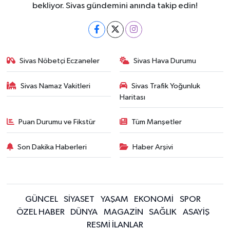
bekliyor. Sivas gündemini anında takip edin!
Sivas Nöbetçi Eczaneler
Sivas Hava Durumu
Sivas Namaz Vakitleri
Sivas Trafik Yoğunluk
Haritası
Puan Durumu ve Fikstür
Tüm Manşetler
Son Dakika Haberleri
Haber Arşivi
GÜNCEL
SİYASET
YAŞAM
EKONOMİ
SPOR
ÖZEL HABER
DÜNYA
MAGAZİN
SAĞLIK
ASAYİŞ
RESMİ İLANLAR