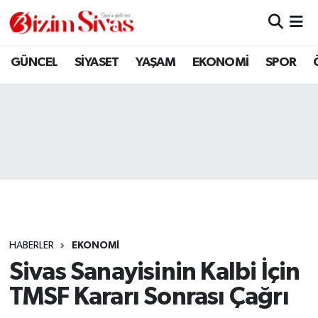
ARAMIZDAN AYRILANLAR
Sivas Nöbetçi Eczaneler
GÜNCEL
SİYASET
YAŞAM
EKONOMİ
SPOR
ASAYİŞ
Sivas Hava Durumu
DİĞER
Sivas Namaz Vakitleri
DÜNYA
Sivas Trafik Yoğunluk Haritası
EĞİTİM
Süper Lig Puan Durumu ve Fikstür
EKONOMİ
Tüm Manşetler
HABERLER
EKONOMİ
Sivas Sanayisinin Kalbi İçin
GÜNCEL
Son Dakika Haberleri
TMSF Kararı Sonrası Çağrı
KÜLTÜR
Haber Arşivi