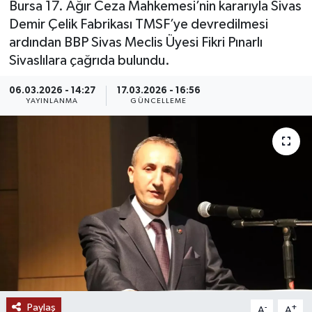
Bursa 17. Ağır Ceza Mahkemesi’nin kararıyla Sivas
Demir Çelik Fabrikası TMSF’ye devredilmesi
MAGAZİN
ardından BBP Sivas Meclis Üyesi Fikri Pınarlı
Sivaslılara çağrıda bulundu.
ÖZEL HABER
06.03.2026 - 14:27
17.03.2026 - 16:56
RESMİ İLANLAR
YAYINLANMA
GÜNCELLEME
SAĞLIK
SİYASET
SOSYAL YARDIMLAR
SPONSORLU YAZI
SPOR
Paylaş
TEKNOLOJİ
-
+
A
A