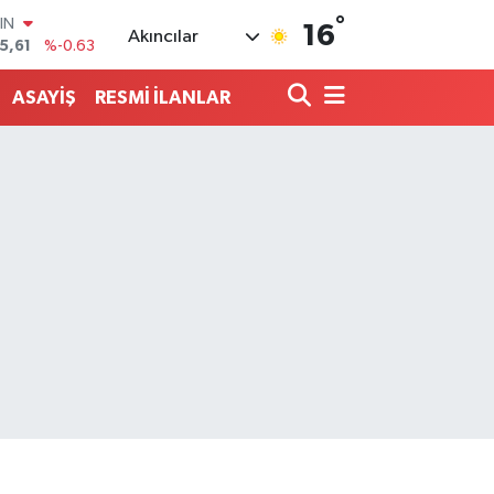
°
R
16
Akıncılar
43
%0.16
17
%-0.02
ASAYİŞ
RESMİ İLANLAR
İN
463
%0.07
 ALTIN
40
%0.45
00
9
%70
IN
5,61
%-0.63