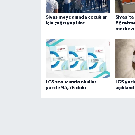
Sivas meydanında çocukları
Sivas'ta
için çağrı yaptılar
öğretme
merkezi
LGS sonucunda okullar
LGS yerl
yüzde 95,76 dolu
açıkland