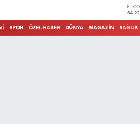
DOLA
47,71
EURO
55,03
Mİ
SPOR
ÖZEL HABER
DÜNYA
MAGAZİN
SAĞLIK
STERL
64,2
GRAM
6510.
BİST1
13.79
BITCO
64.22