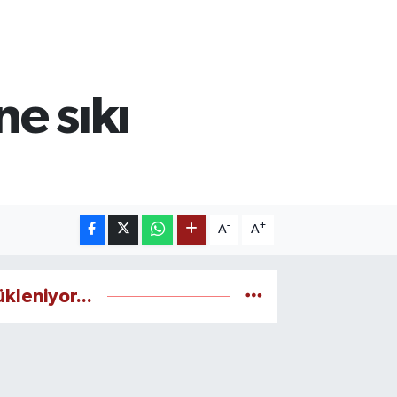
ne sıkı
-
+
A
A
ükleniyor...