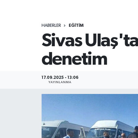
MAGAZİN
HABERLER
EĞİTİM
ÖZEL HABER
Sivas Ulaş'ta
RESMİ İLANLAR
denetim
SAĞLIK
SİYASET
17.09.2025 - 13:06
YAYINLANMA
SOSYAL YARDIMLAR
SPONSORLU YAZI
SPOR
TEKNOLOJİ