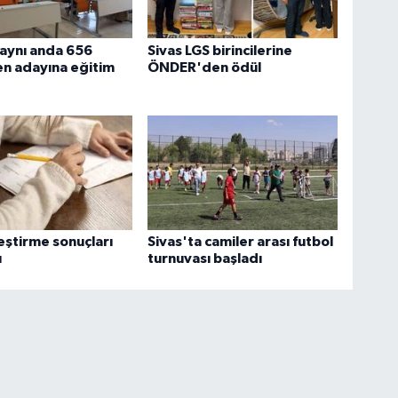
 aynı anda 656
Sivas LGS birincilerine
n adayına eğitim
ÖNDER'den ödül
eştirme sonuçları
Sivas'ta camiler arası futbol
ı
turnuvası başladı