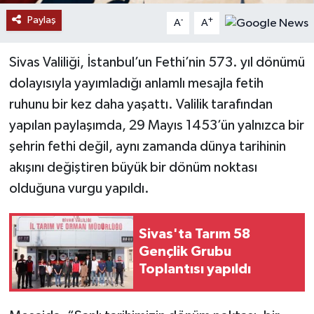
Paylaş
-
+
A
A
YAŞAM
Sivas Valiliği, İstanbul’un Fethi’nin 573. yıl dönümü
dolayısıyla yayımladığı anlamlı mesajla fetih
ruhunu bir kez daha yaşattı. Valilik tarafından
yapılan paylaşımda, 29 Mayıs 1453’ün yalnızca bir
şehrin fethi değil, aynı zamanda dünya tarihinin
akışını değiştiren büyük bir dönüm noktası
olduğuna vurgu yapıldı.
Sivas'ta Tarım 58
Gençlik Grubu
Toplantısı yapıldı