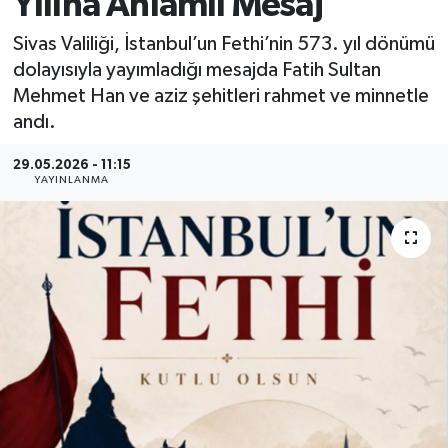
Yılına Anlamlı Mesaj
MAGAZİN
Sivas Valiliği, İstanbul’un Fethi’nin 573. yıl dönümü
dolayısıyla yayımladığı mesajda Fatih Sultan
ÖZEL HABER
Mehmet Han ve aziz şehitleri rahmet ve minnetle
andı.
RESMİ İLANLAR
29.05.2026 - 11:15
YAYINLANMA
SAĞLIK
SİYASET
SOSYAL YARDIMLAR
SPONSORLU YAZI
SPOR
TEKNOLOJİ