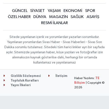
GÜNCEL
SİYASET
YAŞAM
EKONOMİ
SPOR
ÖZEL HABER
DÜNYA
MAGAZİN
SAĞLIK
ASAYİŞ
RESMİ İLANLAR
Sitede yayınlanan içerik ve yorumlardan yazarları sorumludur.
Yayınlanan yorumlardan Sivas Haber - Sivas Haberleri - Sivas Son
Dakika sorumlu tutulamaz. Sitedeki tüm harici linkler ayrı bir sayfada
açılır. Sitemizde yayınlanan haber, köşe yazıları ve fotoğraflar izin
alınmaksızın kaynak gösterilse dahi, herhangi bir ortamda
kullanılamaz ve yayınlanamaz
Gizlilik Sözleşmesi
İletişim
Haber Yazılımı:
TE
Topluluk Kuralları
Bilişim
| Copyright ©
Yayın İlkeleri
2026