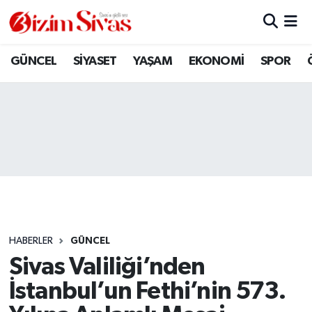
ARAMIZDAN AYRILANLAR
Sivas Nöbetçi Eczaneler
GÜNCEL
SİYASET
YAŞAM
EKONOMİ
SPOR
ASAYİŞ
Sivas Hava Durumu
DİĞER
Sivas Namaz Vakitleri
DÜNYA
Sivas Trafik Yoğunluk Haritası
EĞİTİM
Süper Lig Puan Durumu ve Fikstür
EKONOMİ
Tüm Manşetler
HABERLER
GÜNCEL
Sivas Valiliği’nden
GÜNCEL
Son Dakika Haberleri
İstanbul’un Fethi’nin 573.
KÜLTÜR
Haber Arşivi