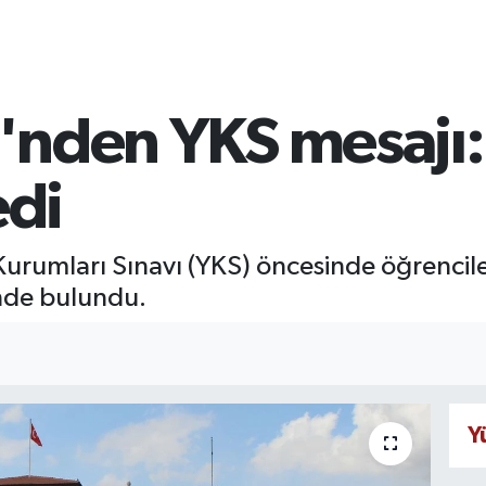
ği'nden YKS mesajı
edi
 Kurumları Sınavı (YKS) öncesinde öğrencile
inde bulundu.
Y