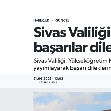
MAGAZİN
HABERLER
GÜNCEL
ÖZEL HABER
Sivas Valili
RESMİ İLANLAR
başarılar dil
SAĞLIK
SİYASET
Sivas Valiliği, Yükseköğretim
yayımlayarak başarı dilekler
SOSYAL YARDIMLAR
21.06.2025 - 13:03
YAYINLANMA
SPONSORLU YAZI
SPOR
TEKNOLOJİ