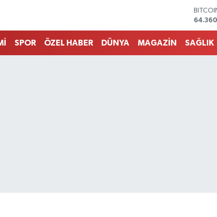
DOLA
47,70
EURO
55,02
Mİ
SPOR
ÖZEL HABER
DÜNYA
MAGAZİN
SAĞLIK
STERLİ
64,189
GRAM 
6574.8
BİST10
13.887
BITCO
64.360