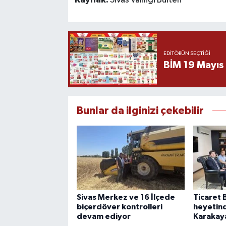
Kaynak:
Sivas Valiliği Bülten
EDITÖRÜN SEÇTIĞI
BİM 19 Mayıs
Bunlar da ilginizi çekebilir
Sivas Merkez ve 16 İlçede
Ticaret 
biçerdöver kontrolleri
heyetin
devam ediyor
Karakaya