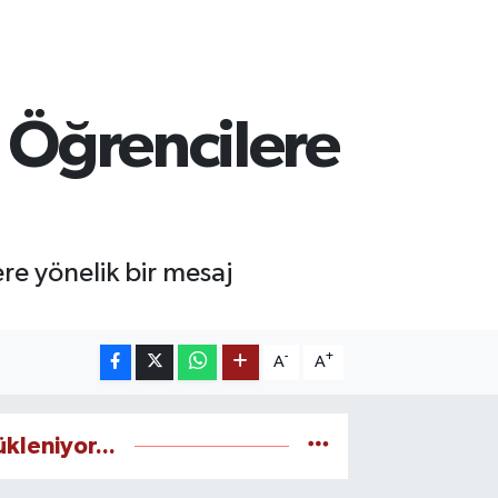
: Öğrencilere
re yönelik bir mesaj
-
+
A
A
ükleniyor...