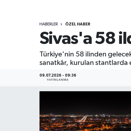
MAGAZİN
HABERLER
ÖZEL HABER
ÖZEL HABER
Sivas'a 58 i
RESMİ İLANLAR
Türkiye'nin 58 ilinden gelec
SAĞLIK
sanatkâr, kurulan stantlarda e
SİYASET
09.07.2026 - 09:36
YAYINLANMA
SOSYAL YARDIMLAR
SPONSORLU YAZI
SPOR
TEKNOLOJİ