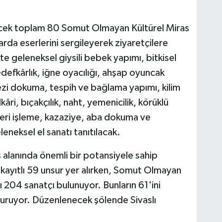
lecek toplam 80 Somut Olmayan Kültürel Miras
larda eserlerini sergileyerek ziyaretçilere
te geleneksel giysili bebek yapımı, bitkisel
efkârlık, iğne oyacılığı, ahşap oyuncak
ezi dokuma, tespih ve bağlama yapımı, kilim
âri, bıçakçılık, naht, yemenicilik, körüklü
 deri işleme, kazaziye, aba dokuma ve
eneksel el sanatı tanıtılacak.
 alanında önemli bir potansiyele sahip
kayıtlı 59 unsur yer alırken, Somut Olmayan
lı 204 sanatçı bulunuyor. Bunların 61'ini
şturuyor. Düzenlenecek şölende Sivaslı