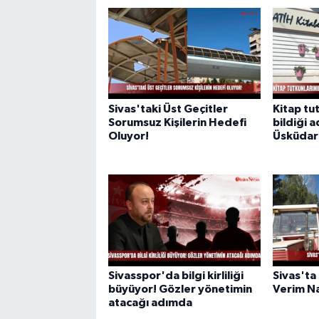
Sivas'taki Üst Geçitler
Kitap tut
Sorumsuz Kişilerin Hedefi
bildiği 
Oluyor!
Üsküdar
Sivasspor'da bilgi kirliliği
Sivas'ta
büyüyor! Gözler yönetimin
Verim Na
atacağı adımda