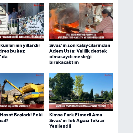
kunlarının yıllardır
Sivas'ın son kalaycılarından
adres bu kez
Adem Usta: Valilik destek
'da
olmasaydı mesleği
bırakacaktım
 Hasat Başladı! Peki
Kimse Fark Etmedi Ama
sıl?
Sivas'ın Tek Ağacı Tekrar
Yenilendi!