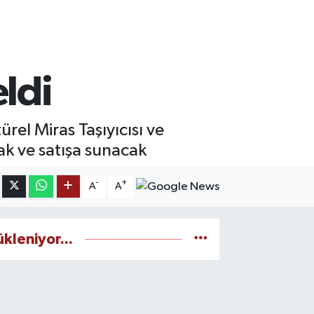
ldi
el Miras Taşıyıcısı ve
cak ve satışa sunacak
-
+
A
A
ükleniyor...