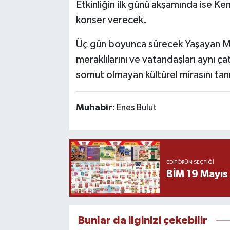
Etkinliğin ilk günü akşamında ise Ke
konser verecek.
Üç gün boyunca sürecek Yaşayan Mira
meraklılarını ve vatandaşları aynı ça
somut olmayan kültürel mirasını tan
Muhabir:
Enes Bulut
EDITÖRÜN SEÇTIĞI
BİM 19 Mayıs
Bunlar da ilginizi çekebilir