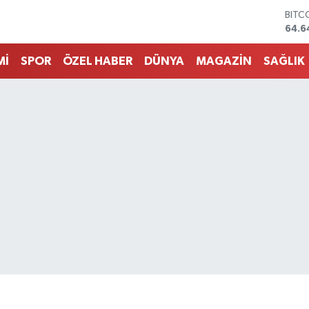
DOL
47,6
EUR
55,
Mİ
SPOR
ÖZEL HABER
DÜNYA
MAGAZİN
SAĞLIK
STER
64,2
GRAM
6500
BİST
13.7
BITC
64.6