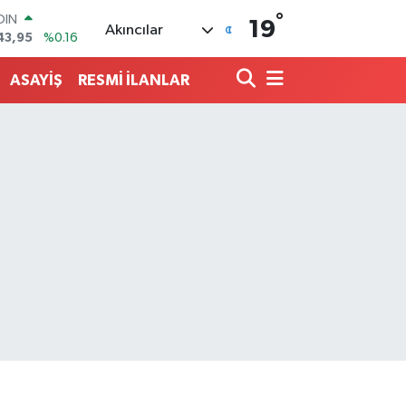
°
AR
19
Akıncılar
006
%0.06
O
0250
%0.02
ASAYİŞ
RESMİ İLANLAR
LİN
398
%0.2
 ALTIN
.87
%0.12
100
99
%70
OIN
43,95
%0.16