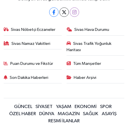
Sivas Nöbetçi Eczaneler
Sivas Hava Durumu
Sivas Namaz Vakitleri
Sivas Trafik Yoğunluk
Haritası
Puan Durumu ve Fikstür
Tüm Manşetler
Son Dakika Haberleri
Haber Arşivi
GÜNCEL
SİYASET
YAŞAM
EKONOMİ
SPOR
ÖZEL HABER
DÜNYA
MAGAZİN
SAĞLIK
ASAYİŞ
RESMİ İLANLAR