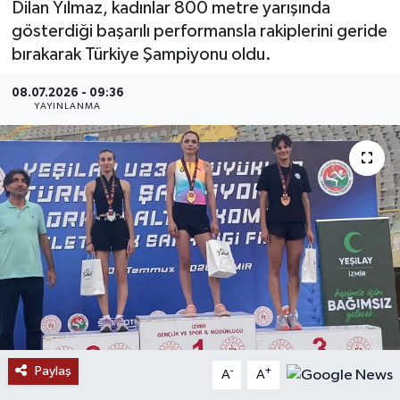
Dilan Yılmaz, kadınlar 800 metre yarışında
gösterdiği başarılı performansla rakiplerini geride
MAGAZİN
bırakarak Türkiye Şampiyonu oldu.
ÖZEL HABER
08.07.2026 - 09:36
YAYINLANMA
RESMİ İLANLAR
SAĞLIK
SİYASET
SOSYAL YARDIMLAR
SPONSORLU YAZI
SPOR
Paylaş
-
+
A
A
TEKNOLOJİ