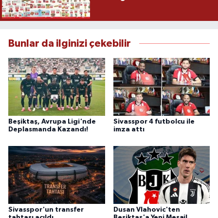
Bunlar da ilginizi çekebilir
Beşiktaş, Avrupa Ligi'nde
Sivasspor 4 futbolcu ile
Deplasmanda Kazandı!
imza attı
Sivasspor'un transfer
Dusan Vlahovic'ten
tahtası açıldı
Beşiktaş'a Yeni Mesaj!