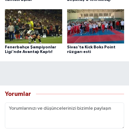
Fenerbahçe Şampiyonlar
Sivas'ta Kick Boks Point
Ligi'nde Avantajı Kaptı!
rüzgarı esti
Yorumlar