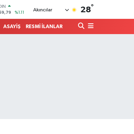
59,79
%1.11
°
AR
28
Akıncılar
436
%0.18
O
510
%0.32
ASAYİŞ
RESMİ İLANLAR
LİN
811
%0.38
 ALTIN
.55
%0.03
100
79
%-14