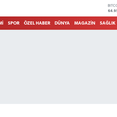
64.9
DOL
47,7
EUR
55,2
Mİ
SPOR
ÖZEL HABER
DÜNYA
MAGAZİN
SAĞLIK
STER
64,4
GRAM
6660
BİST
13.7