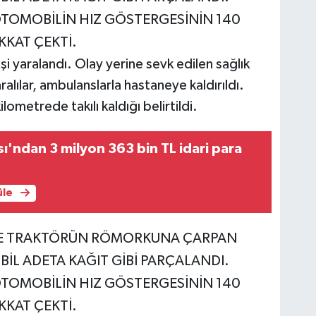
şi yaralandı. Olay yerine sevk edilen sağlık
ralılar, ambulanslarla hastaneye kaldırıldı.
ometrede takılı kaldığı belirtildi.
sı'ndan 3 milyon 363 bin TL idari para
üle