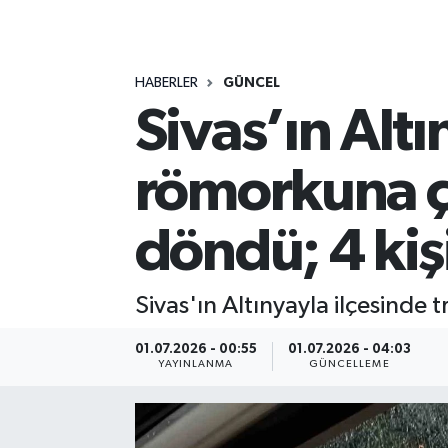
MAGAZİN
HABERLER
GÜNCEL
ÖZEL HABER
Sivas’ın Altı
RESMİ İLANLAR
römorkuna ç
SAĞLIK
döndü; 4 kiş
SİYASET
SOSYAL YARDIMLAR
Sivas'ın Altınyayla ilçesind
SPONSORLU YAZI
01.07.2026 - 00:55
01.07.2026 - 04:03
YAYINLANMA
GÜNCELLEME
SPOR
TEKNOLOJİ