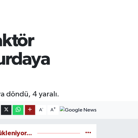
aktör
urdaya
a döndü, 4 yaralı.
-
+
A
A
ükleniyor...