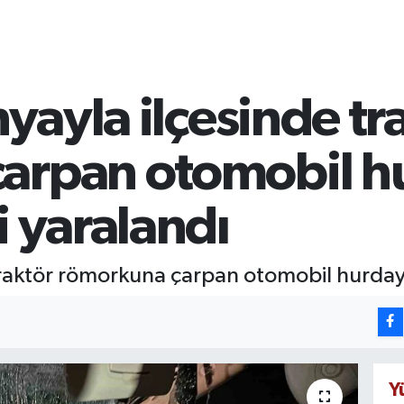
nyayla ilçesinde tr
arpan otomobil h
i yaralandı
e traktör römorkuna çarpan otomobil hurday
Y