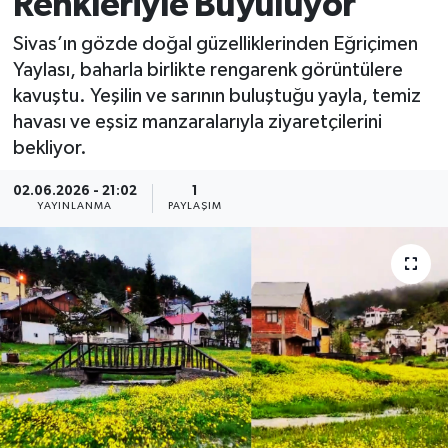
Renkleriyle Büyülüyor
MAGAZİN
Sivas’ın gözde doğal güzelliklerinden Eğriçimen
Yaylası, baharla birlikte rengarenk görüntülere
ÖZEL HABER
kavuştu. Yeşilin ve sarının buluştuğu yayla, temiz
havası ve eşsiz manzaralarıyla ziyaretçilerini
RESMİ İLANLAR
bekliyor.
SAĞLIK
02.06.2026 - 21:02
1
YAYINLANMA
PAYLAŞIM
SİYASET
SOSYAL YARDIMLAR
SPONSORLU YAZI
SPOR
TEKNOLOJİ