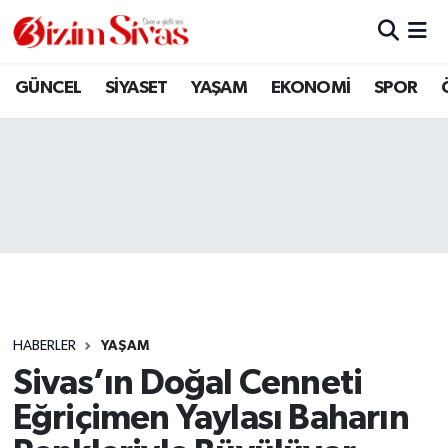
ARAMIZDAN AYRILANLAR
Sivas Nöbetçi Eczaneler
GÜNCEL
SİYASET
YAŞAM
EKONOMİ
SPOR
ASAYİŞ
Sivas Hava Durumu
DİĞER
Sivas Namaz Vakitleri
DÜNYA
Sivas Trafik Yoğunluk Haritası
EĞİTİM
Süper Lig Puan Durumu ve Fikstür
EKONOMİ
Tüm Manşetler
HABERLER
YAŞAM
Sivas’ın Doğal Cenneti
GÜNCEL
Son Dakika Haberleri
Eğriçimen Yaylası Baharın
KÜLTÜR
Haber Arşivi