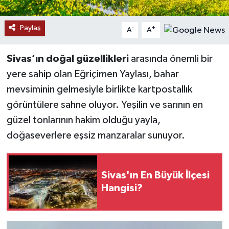
YAŞAM
Paylaş
-
+
A
A
Sivas’ın doğal güzellikleri
arasında önemli bir
yere sahip olan Eğriçimen Yaylası, bahar
mevsiminin gelmesiyle birlikte kartpostallık
görüntülere sahne oluyor. Yeşilin ve sarının en
güzel tonlarının hakim olduğu yayla,
doğaseverlere eşsiz manzaralar sunuyor.
Sivas'ın En Büyük İlçesi
Hangisi?