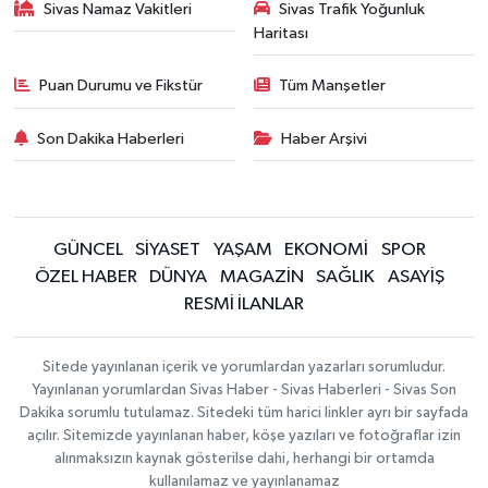
Sivas Namaz Vakitleri
Sivas Trafik Yoğunluk
Haritası
Puan Durumu ve Fikstür
Tüm Manşetler
Son Dakika Haberleri
Haber Arşivi
GÜNCEL
SİYASET
YAŞAM
EKONOMİ
SPOR
ÖZEL HABER
DÜNYA
MAGAZİN
SAĞLIK
ASAYİŞ
RESMİ İLANLAR
Sitede yayınlanan içerik ve yorumlardan yazarları sorumludur.
Yayınlanan yorumlardan Sivas Haber - Sivas Haberleri - Sivas Son
Dakika sorumlu tutulamaz. Sitedeki tüm harici linkler ayrı bir sayfada
açılır. Sitemizde yayınlanan haber, köşe yazıları ve fotoğraflar izin
alınmaksızın kaynak gösterilse dahi, herhangi bir ortamda
kullanılamaz ve yayınlanamaz