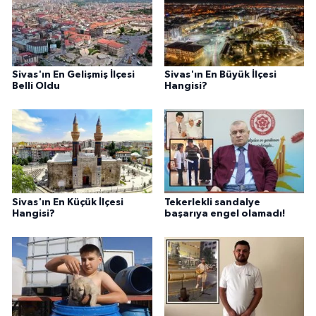
Sivas'ın En Gelişmiş İlçesi
Sivas'ın En Büyük İlçesi
Belli Oldu
Hangisi?
Sivas'ın En Küçük İlçesi
Tekerlekli sandalye
Hangisi?
başarıya engel olamadı!