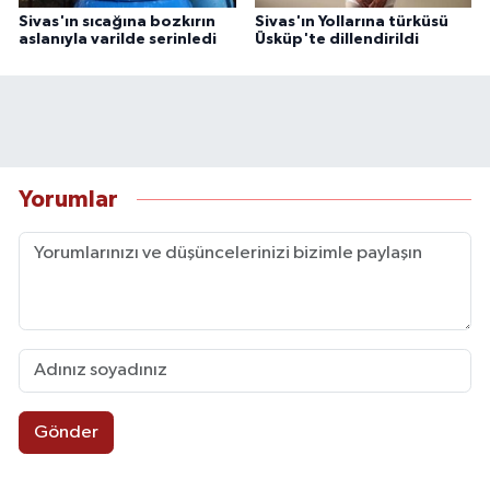
Sivas'ın sıcağına bozkırın
Sivas'ın Yollarına türküsü
aslanıyla varilde serinledi
Üsküp'te dillendirildi
Yorumlar
Gönder