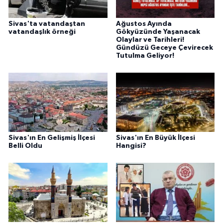
Sivas'ta vatandaştan
Ağustos Ayında
vatandaşlık örneği
Gökyüzünde Yaşanacak
Olaylar ve Tarihleri!
Gündüzü Geceye Çevirecek
Tutulma Geliyor!
Sivas'ın En Gelişmiş İlçesi
Sivas'ın En Büyük İlçesi
Belli Oldu
Hangisi?