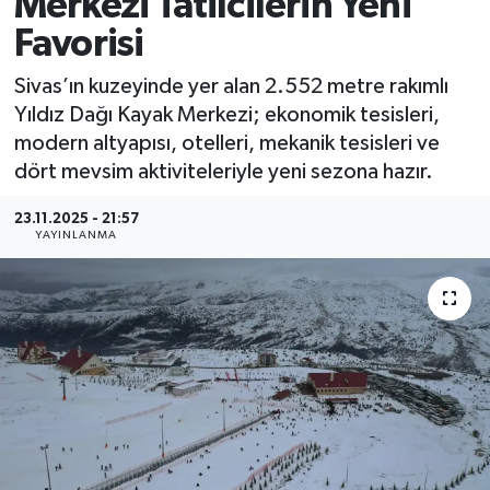
Merkezi Tatilcilerin Yeni
Favorisi
MAGAZİN
Sivas’ın kuzeyinde yer alan 2.552 metre rakımlı
ÖZEL HABER
Yıldız Dağı Kayak Merkezi; ekonomik tesisleri,
modern altyapısı, otelleri, mekanik tesisleri ve
RESMİ İLANLAR
dört mevsim aktiviteleriyle yeni sezona hazır.
SAĞLIK
23.11.2025 - 21:57
YAYINLANMA
SİYASET
SOSYAL YARDIMLAR
SPONSORLU YAZI
SPOR
TEKNOLOJİ