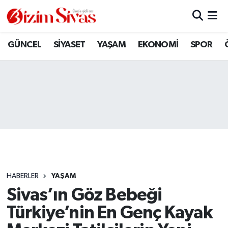
ARAMIZDAN AYRILANLAR
Sivas Nöbetçi Eczaneler
GÜNCEL
SİYASET
YAŞAM
EKONOMİ
SPOR
ASAYİŞ
Sivas Hava Durumu
DİĞER
Sivas Namaz Vakitleri
DÜNYA
Sivas Trafik Yoğunluk Haritası
EĞİTİM
Süper Lig Puan Durumu ve Fikstür
EKONOMİ
Tüm Manşetler
HABERLER
YAŞAM
Sivas’ın Göz Bebeği
GÜNCEL
Son Dakika Haberleri
Türkiye’nin En Genç Kayak
KÜLTÜR
Haber Arşivi