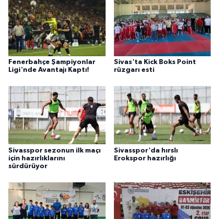
Fenerbahçe Şampiyonlar
Sivas'ta Kick Boks Point
Ligi'nde Avantajı Kaptı!
rüzgarı esti
Sivasspor sezonun ilk maçı
Sivasspor'da hırslı
için hazırlıklarını
Erokspor hazırlığı
sürdürüyor