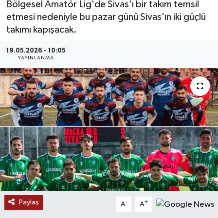
Bölgesel Amatör Lig'de Sivas'ı bir takım temsil
etmesi nedeniyle bu pazar günü Sivas'ın iki güçlü
MAGAZİN
takımı kapışacak.
ÖZEL HABER
19.05.2026 - 10:05
YAYINLANMA
RESMİ İLANLAR
SAĞLIK
SİYASET
SOSYAL YARDIMLAR
SPONSORLU YAZI
SPOR
Paylaş
-
+
A
A
TEKNOLOJİ