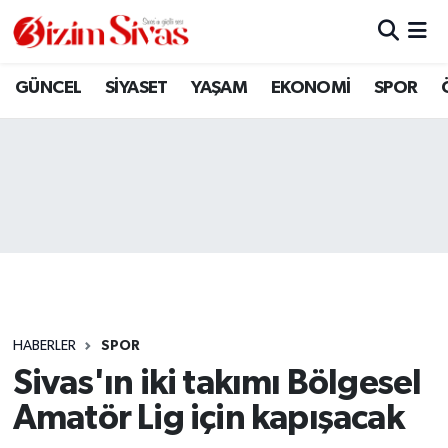
ARAMIZDAN AYRILANLAR
Sivas Nöbetçi Eczaneler
GÜNCEL
SİYASET
YAŞAM
EKONOMİ
SPOR
ASAYİŞ
Sivas Hava Durumu
DİĞER
Sivas Namaz Vakitleri
DÜNYA
Sivas Trafik Yoğunluk Haritası
EĞİTİM
Süper Lig Puan Durumu ve Fikstür
EKONOMİ
Tüm Manşetler
HABERLER
SPOR
Sivas'ın iki takımı Bölgesel
GÜNCEL
Son Dakika Haberleri
Amatör Lig için kapışacak
KÜLTÜR
Haber Arşivi