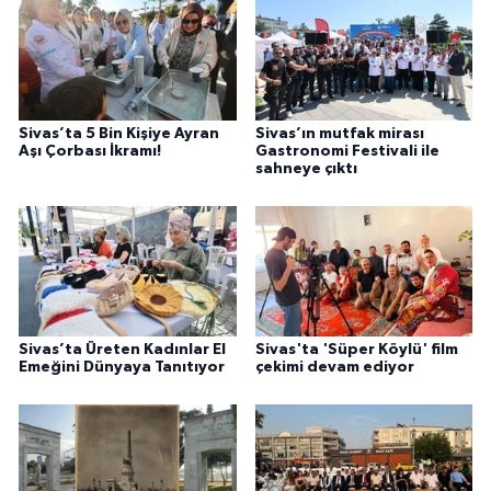
Sivas’ta 5 Bin Kişiye Ayran
Sivas’ın mutfak mirası
Aşı Çorbası İkramı!
Gastronomi Festivali ile
sahneye çıktı
Sivas’ta Üreten Kadınlar El
Sivas'ta 'Süper Köylü' film
Emeğini Dünyaya Tanıtıyor
çekimi devam ediyor