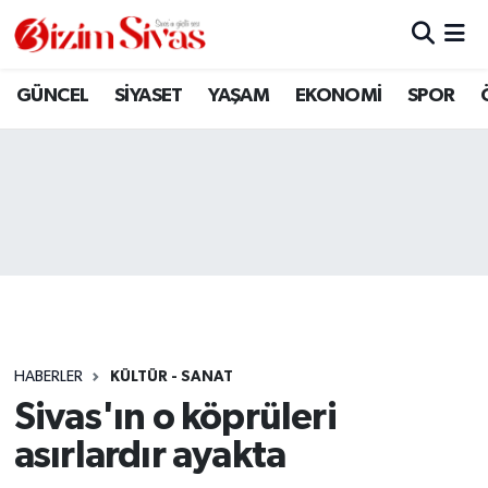
ARAMIZDAN AYRILANLAR
Sivas Nöbetçi Eczaneler
GÜNCEL
SİYASET
YAŞAM
EKONOMİ
SPOR
ASAYİŞ
Sivas Hava Durumu
DİĞER
Sivas Namaz Vakitleri
DÜNYA
Sivas Trafik Yoğunluk Haritası
EĞİTİM
Süper Lig Puan Durumu ve Fikstür
EKONOMİ
Tüm Manşetler
HABERLER
KÜLTÜR - SANAT
Sivas'ın o köprüleri
GÜNCEL
Son Dakika Haberleri
asırlardır ayakta
KÜLTÜR
Haber Arşivi