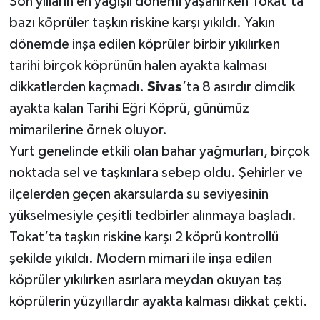
Son yılların en yağışlı dönemi yaşanırken Tokat’ta
bazı köprüler taşkın riskine karşı yıkıldı. Yakın
YAŞAM
dönemde inşa edilen köprüler birbir yıkılırken
tarihi birçok köprünün halen ayakta kalması
dikkatlerden kaçmadı.
Sivas
’ta 8 asırdır dimdik
ayakta kalan Tarihi Eğri Köprü, günümüz
mimarilerine örnek oluyor.
Yurt genelinde etkili olan bahar yağmurları, birçok
noktada sel ve taşkınlara sebep oldu. Şehirler ve
ilçelerden geçen akarsularda su seviyesinin
yükselmesiyle çeşitli tedbirler alınmaya başladı.
Tokat’ta taşkın riskine karşı 2 köprü kontrollü
şekilde yıkıldı. Modern mimari ile inşa edilen
köprüler yıkılırken asırlara meydan okuyan taş
köprülerin yüzyıllardır ayakta kalması dikkat çekti.