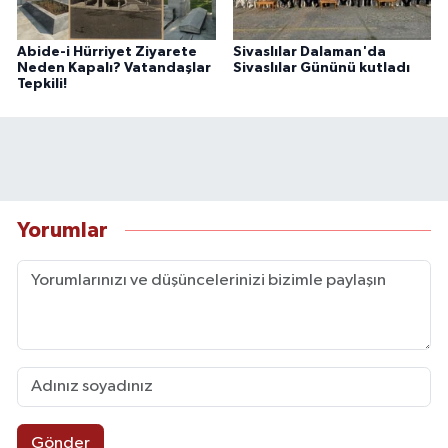
Abide-i Hürriyet Ziyarete
Sivaslılar Dalaman'da
Neden Kapalı? Vatandaşlar
Sivaslılar Gününü kutladı
Tepkili!
Yorumlar
Gönder