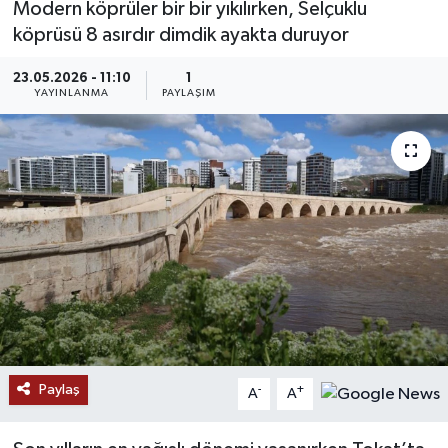
Modern köprüler bir bir yıkılırken, Selçuklu
köprüsü 8 asırdır dimdik ayakta duruyor
MAGAZİN
23.05.2026 - 11:10
1
ÖZEL HABER
YAYINLANMA
PAYLAŞIM
RESMİ İLANLAR
SAĞLIK
SİYASET
SOSYAL YARDIMLAR
SPONSORLU YAZI
Paylaş
-
+
SPOR
A
A
TEKNOLOJİ