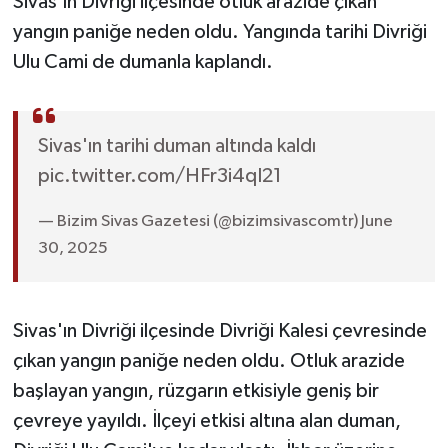
Sivas'ın Divriği ilçesinde otluk arazide çıkan
yangın paniğe neden oldu. Yangında tarihi Divriği
YAŞAM
Ulu Cami de dumanla kaplandı.
Sivas'ın tarihi duman altında kaldı
pic.twitter.com/HFr3i4qI21
— Bizim Sivas Gazetesi (@bizimsivascomtr) June
30, 2025
Sivas'ın Divriği ilçesinde Divriği Kalesi çevresinde
çıkan yangın paniğe neden oldu. Otluk arazide
başlayan yangın, rüzgarın etkisiyle geniş bir
çevreye yayıldı. İlçeyi etkisi altına alan duman,