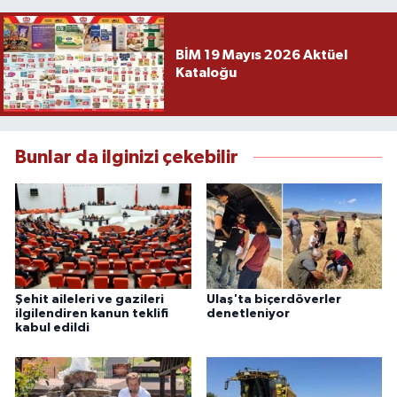
BİM 19 Mayıs 2026 Aktüel
Kataloğu
Bunlar da ilginizi çekebilir
Şehit aileleri ve gazileri
Ulaş'ta biçerdöverler
ilgilendiren kanun teklifi
denetleniyor
kabul edildi