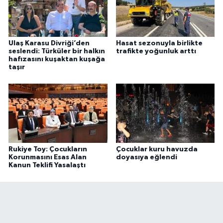
Ulaş Karasu Divriği’den
Hasat sezonuyla birlikte
seslendi: Türküler bir halkın
trafikte yoğunluk arttı
hafızasını kuşaktan kuşağa
taşır
Rukiye Toy: Çocukların
Çocuklar kuru havuzda
Korunmasını Esas Alan
doyasıya eğlendi
Kanun Teklifi Yasalaştı