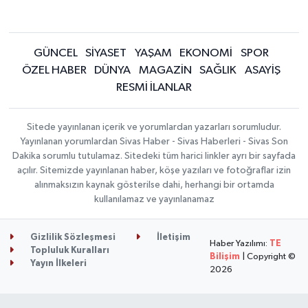
GÜNCEL
SİYASET
YAŞAM
EKONOMİ
SPOR
ÖZEL HABER
DÜNYA
MAGAZİN
SAĞLIK
ASAYİŞ
RESMİ İLANLAR
Sitede yayınlanan içerik ve yorumlardan yazarları sorumludur.
Yayınlanan yorumlardan Sivas Haber - Sivas Haberleri - Sivas Son
Dakika sorumlu tutulamaz. Sitedeki tüm harici linkler ayrı bir sayfada
açılır. Sitemizde yayınlanan haber, köşe yazıları ve fotoğraflar izin
alınmaksızın kaynak gösterilse dahi, herhangi bir ortamda
kullanılamaz ve yayınlanamaz
Gizlilik Sözleşmesi
İletişim
Haber Yazılımı:
TE
Topluluk Kuralları
Bilişim
| Copyright ©
Yayın İlkeleri
2026