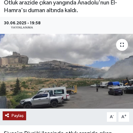
Otluk arazide çıkan yangında Anadolu'nun El-
Hamra'sı duman altında kaldı.
MAGAZİN
30.06.2025 - 19:58
ÖZEL HABER
YAYINLANMA
RESMİ İLANLAR
SAĞLIK
SİYASET
SOSYAL YARDIMLAR
SPONSORLU YAZI
Paylaş
-
+
SPOR
A
A
TEKNOLOJİ