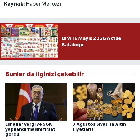
Kaynak:
Haber Merkezi
BİM 19 Mayıs 2026 Aktüel
Kataloğu
Bunlar da ilginizi çekebilir
Esnaflar vergi ve SGK
7 Ağustos Sivas'ta Altın
yapılandırmasını fırsat
Fiyatları !
gördü