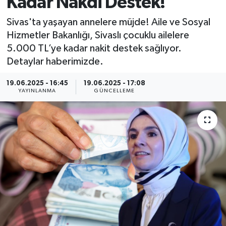
Kadar Nakdi Destek!
MAGAZİN
Sivas'ta yaşayan annelere müjde! Aile ve Sosyal
Hizmetler Bakanlığı, Sivaslı çocuklu ailelere
ÖZEL HABER
5.000 TL’ye kadar nakit destek sağlıyor.
Detaylar haberimizde.
RESMİ İLANLAR
19.06.2025 - 16:45
19.06.2025 - 17:08
YAYINLANMA
GÜNCELLEME
SAĞLIK
SİYASET
SOSYAL YARDIMLAR
SPONSORLU YAZI
SPOR
TEKNOLOJİ