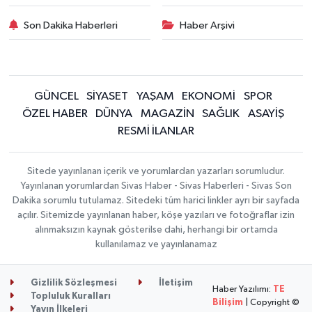
Son Dakika Haberleri
Haber Arşivi
GÜNCEL
SİYASET
YAŞAM
EKONOMİ
SPOR
ÖZEL HABER
DÜNYA
MAGAZİN
SAĞLIK
ASAYİŞ
RESMİ İLANLAR
Sitede yayınlanan içerik ve yorumlardan yazarları sorumludur.
Yayınlanan yorumlardan Sivas Haber - Sivas Haberleri - Sivas Son
Dakika sorumlu tutulamaz. Sitedeki tüm harici linkler ayrı bir sayfada
açılır. Sitemizde yayınlanan haber, köşe yazıları ve fotoğraflar izin
alınmaksızın kaynak gösterilse dahi, herhangi bir ortamda
kullanılamaz ve yayınlanamaz
Gizlilik Sözleşmesi
İletişim
Haber Yazılımı:
TE
Topluluk Kuralları
Bilişim
| Copyright ©
Yayın İlkeleri