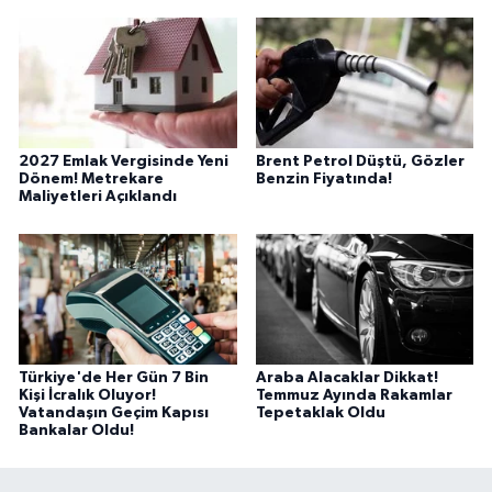
2027 Emlak Vergisinde Yeni
Brent Petrol Düştü, Gözler
Dönem! Metrekare
Benzin Fiyatında!
Maliyetleri Açıklandı
Türkiye'de Her Gün 7 Bin
Araba Alacaklar Dikkat!
Kişi İcralık Oluyor!
Temmuz Ayında Rakamlar
Vatandaşın Geçim Kapısı
Tepetaklak Oldu
Bankalar Oldu!