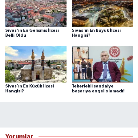
Sivas'ın En Gelişmiş İlçesi
Sivas'ın En Büyük İlçesi
Belli Oldu
Hangisi?
Sivas'ın En Küçük İlçesi
Tekerlekli sandalye
Hangisi?
başarıya engel olamadı!
Yorumlar