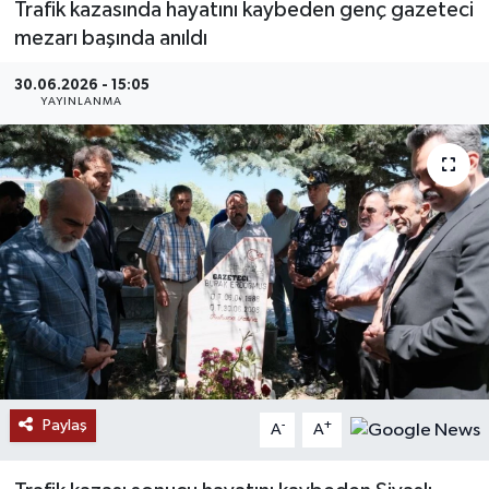
Trafik kazasında hayatını kaybeden genç gazeteci
mezarı başında anıldı
MAGAZİN
30.06.2026 - 15:05
ÖZEL HABER
YAYINLANMA
RESMİ İLANLAR
SAĞLIK
SİYASET
SOSYAL YARDIMLAR
SPONSORLU YAZI
Paylaş
-
+
SPOR
A
A
TEKNOLOJİ