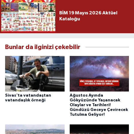
BİM 19 Mayıs 2026 Aktüel
Kataloğu
Bunlar da ilginizi çekebilir
Sivas'ta vatandaştan
Ağustos Ayında
vatandaşlık örneği
Gökyüzünde Yaşanacak
Olaylar ve Tarihleri!
Gündüzü Geceye Çevirecek
Tutulma Geliyor!