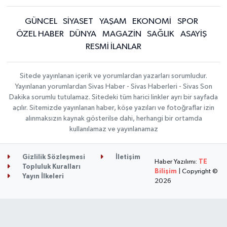
GÜNCEL
SİYASET
YAŞAM
EKONOMİ
SPOR
ÖZEL HABER
DÜNYA
MAGAZİN
SAĞLIK
ASAYİŞ
RESMİ İLANLAR
Sitede yayınlanan içerik ve yorumlardan yazarları sorumludur.
Yayınlanan yorumlardan Sivas Haber - Sivas Haberleri - Sivas Son
Dakika sorumlu tutulamaz. Sitedeki tüm harici linkler ayrı bir sayfada
açılır. Sitemizde yayınlanan haber, köşe yazıları ve fotoğraflar izin
alınmaksızın kaynak gösterilse dahi, herhangi bir ortamda
kullanılamaz ve yayınlanamaz
Gizlilik Sözleşmesi
İletişim
Haber Yazılımı:
TE
Topluluk Kuralları
Bilişim
| Copyright ©
Yayın İlkeleri
2026