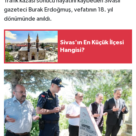
Trafik kazası sonucu hayatını kaybeden Sivaslı
gazeteci Burak Erdoğmuş, vefatının 18. yıl
YAŞAM
dönümünde anıldı.
Sivas'ın En Küçük İlçesi
Hangisi?