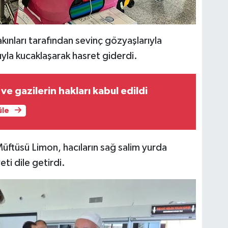
yakınları tarafından sevinç gözyaşlarıyla
rıyla kucaklaşarak hasret giderdi.
i ve gazilerin hakları kabul edildi
üle
üftüsü Limon, hacıların sağ salim yurda
i dile getirdi.