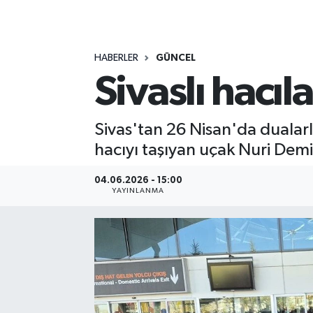
MAGAZİN
HABERLER
GÜNCEL
ÖZEL HABER
Sivaslı hacı
RESMİ İLANLAR
Sivas'tan 26 Nisan'da dualar
SAĞLIK
hacıyı taşıyan uçak Nuri Demi
SİYASET
04.06.2026 - 15:00
YAYINLANMA
SOSYAL YARDIMLAR
SPONSORLU YAZI
SPOR
TEKNOLOJİ