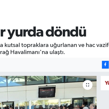
lar yurda döndü
la kutsal topraklara uğurlanan ve hac vazi
rağ Havalimanı'na ulaştı.
Y