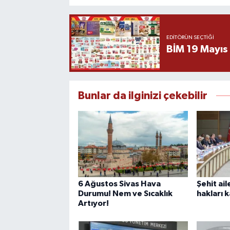
EDITÖRÜN SEÇTIĞI
BİM 19 Mayıs
Bunlar da ilginizi çekebilir
6 Ağustos Sivas Hava
Şehit ail
Durumu! Nem ve Sıcaklık
hakları k
Artıyor!