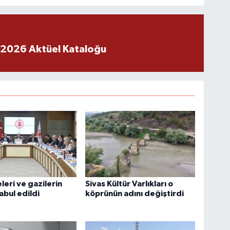
 2026 Aktüel Kataloğu
eleri ve gazilerin
Sivas Kültür Varlıkları o
abul edildi
köprünün adını değiştirdi