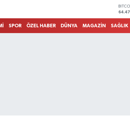
DOLA
47,59
EURO
55,13
Mİ
SPOR
ÖZEL HABER
DÜNYA
MAGAZİN
SAĞLIK
STERL
64,2
GRAM
6518.
BİST1
13.70
BITC
64.4