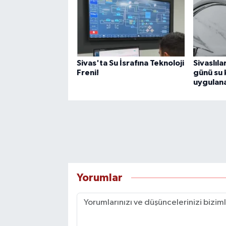
Sivas'ta Su İsrafına Teknoloji
Sivaslıl
Freni!
günü su 
uygulan
Yorumlar