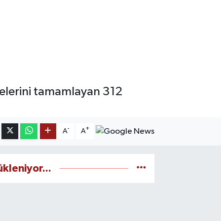
felerini tamamlayan 312
-
+
A
A
ükleniyor...