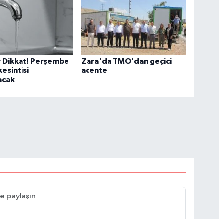
ar Dikkat! Perşembe
Zara'da TMO'dan geçici
kesintisi
acente
acak