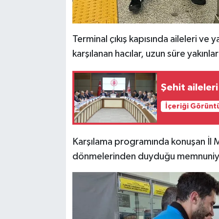
Terminal çıkış kapısında aileleri ve 
karşılanan hacılar, uzun süre yakınla
Şehit aileler
İçeriği Görünt
Karşılama programında konuşan İl M
dönmelerinden duyduğu memnuniyet