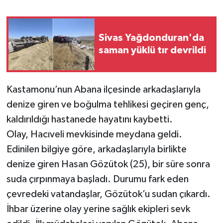
YAŞAM
Sivas Yağdonduran'da
saman yüklü tır devrildi
Kastamonu’nun Abana ilçesinde arkadaşlarıyla
denize giren ve boğulma tehlikesi geçiren genç,
kaldırıldığı hastanede hayatını kaybetti.
Olay, Hacıveli mevkisinde meydana geldi.
Edinilen bilgiye göre, arkadaşlarıyla birlikte
denize giren Hasan Gözütok (25), bir süre sonra
suda çırpınmaya başladı. Durumu fark eden
çevredeki vatandaşlar, Gözütok’u sudan çıkardı.
İhbar üzerine olay yerine sağlık ekipleri sevk