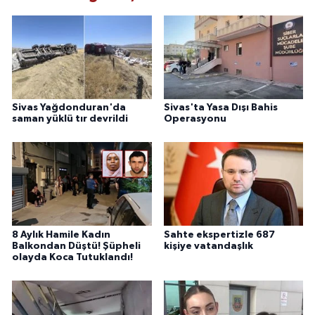
Sivas Yağdonduran'da
Sivas'ta Yasa Dışı Bahis
saman yüklü tır devrildi
Operasyonu
8 Aylık Hamile Kadın
Sahte ekspertizle 687
Balkondan Düştü! Şüpheli
kişiye vatandaşlık
olayda Koca Tutuklandı!