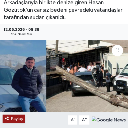
Arkadaşlarıyla birlikte denize giren Hasan
Gözütok'un cansız bedeni çevredeki vatandaşlar
MAGAZİN
tarafından sudan çıkarıldı.
ÖZEL HABER
12.06.2026 - 08:39
YAYINLANMA
RESMİ İLANLAR
SAĞLIK
SİYASET
SOSYAL YARDIMLAR
SPONSORLU YAZI
SPOR
Paylaş
-
+
A
A
TEKNOLOJİ