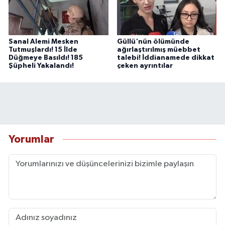
Sanal Alemi Mesken
Güllü'nün ölümünde
Tutmuşlardı! 15 İlde
ağırlaştırılmış müebbet
Düğmeye Basıldı! 185
talebi! İddianamede dikkat
Şüpheli Yakalandı!
çeken ayrıntılar
Yorumlar