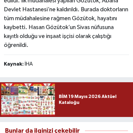
edildi. İlk müdahalesi yapılan Gözütok, Abana
Devlet Hastanesi’ne kaldırıldı. Burada doktorların
tüm müdahalesine rağmen Gözütok, hayatını
kaybetti. Hasan Gözütok’un Sivas nüfusuna
kayıtlı olduğu ve inşaat işçisi olarak çalıştığı
öğrenildi.
Kaynak:
İHA
BİM 19 Mayıs 2026 Aktüel
Kataloğu
Bunlar da ilginizi çekebilir