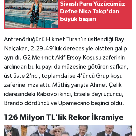
Sivaslı Para Yüzücümüz
Defne Nisa Takçı’dan
büyük başarı
Antrenörlüğünü Hikmet Turan'ın üstlendiği Bay
Nalçakan, 2.29.49'luk derecesiyle pistten galip
ayrıldı. G2 Mehmet Akif Ersoy Koşusu zaferinin
ardından bu kupayı da müzesine götüren safkan,
üst üste 2'nci, toplamda ise 4'üncü Grup koşu
zaferine imza attı. Müthiş yarışta Ahmet Çelik
idaresindeki Rabovo ikinci, Ersele Beyi üçüncü,
Brando dördüncü ve Upamecano beşinci oldu.
126 Milyon TL'lik Rekor İkramiye