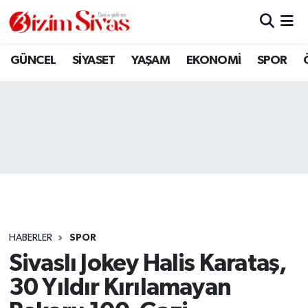
ARAMIZDAN AYRILANLAR
Sivas Nöbetçi Eczaneler
GÜNCEL
SİYASET
YAŞAM
EKONOMİ
SPOR
ASAYİŞ
Sivas Hava Durumu
DİĞER
Sivas Namaz Vakitleri
DÜNYA
Sivas Trafik Yoğunluk Haritası
EĞİTİM
Süper Lig Puan Durumu ve Fikstür
EKONOMİ
Tüm Manşetler
HABERLER
SPOR
Sivaslı Jokey Halis Karataş,
GÜNCEL
Son Dakika Haberleri
30 Yıldır Kırılamayan
KÜLTÜR
Haber Arşivi