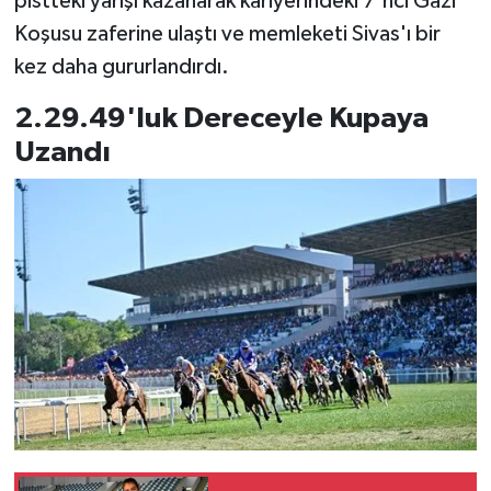
pistteki yarışı kazanarak kariyerindeki 7'nci Gazi
Koşusu zaferine ulaştı ve memleketi Sivas'ı bir
kez daha gururlandırdı.
2.29.49'luk Dereceyle Kupaya
Uzandı