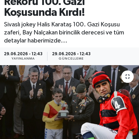
Rekoru 100. Gazi
Koşusunda Kırdı!
MAGAZİN
Sivaslı jokey Halis Karataş 100. Gazi Koşusu
ÖZEL HABER
zaferi, Bay Nalçakan birincilik derecesi ve tüm
detaylar haberimizde...
RESMİ İLANLAR
29.06.2026 - 12:43
29.06.2026 - 12:43
SAĞLIK
YAYINLANMA
GÜNCELLEME
SİYASET
SOSYAL YARDIMLAR
SPONSORLU YAZI
SPOR
TEKNOLOJİ