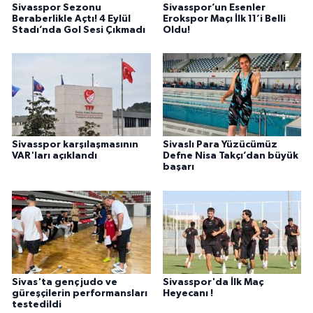
Sivasspor Sezonu
Sivasspor’un Esenler
Beraberlikle Açtı! 4 Eylül
Erokspor Maçı İlk 11’i Belli
Stadı’nda Gol Sesi Çıkmadı
Oldu!
Sivasspor karşılaşmasının
Sivaslı Para Yüzücümüz
VAR'ları açıklandı
Defne Nisa Takçı’dan büyük
başarı
Sivas'ta genç judo ve
Sivasspor'da İlk Maç
güreşçilerin performansları
Heyecanı !
testedildi