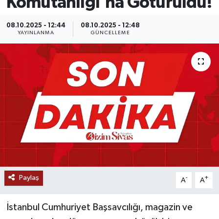
Komutanlığı'na Götürüldü!
MAGAZİN
08.10.2025 - 12:44
08.10.2025 - 12:48
YAYINLANMA
GÜNCELLEME
ÖZEL HABER
RESMİ İLANLAR
SAĞLIK
SİYASET
SOSYAL YARDIMLAR
SPONSORLU YAZI
Paylaş
-
+
A
A
SPOR
İstanbul Cumhuriyet Başsavcılığı, magazin ve
TEKNOLOJİ