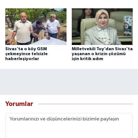
Sivas'ta o köy GSM
Milletvekili Toy’dan Sivas’ta
çekmeyince telsizle
yaşanan o krizin çözümü
haberleşiyorlar
için kritik adım
Yorumlar