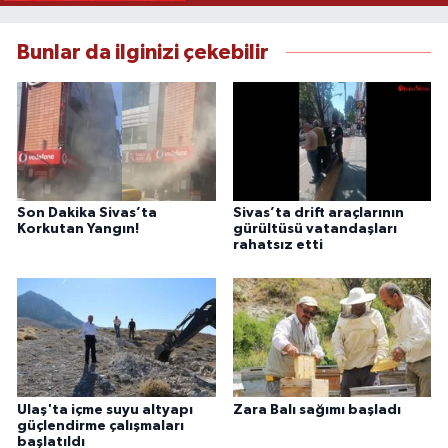
Bunlar da ilginizi çekebilir
Son Dakika Sivas’ta
Sivas’ta drift araçlarının
Korkutan Yangın!
gürültüsü vatandaşları
rahatsız etti
Ulaş'ta içme suyu altyapı
Zara Balı sağımı başladı
güçlendirme çalışmaları
başlatıldı