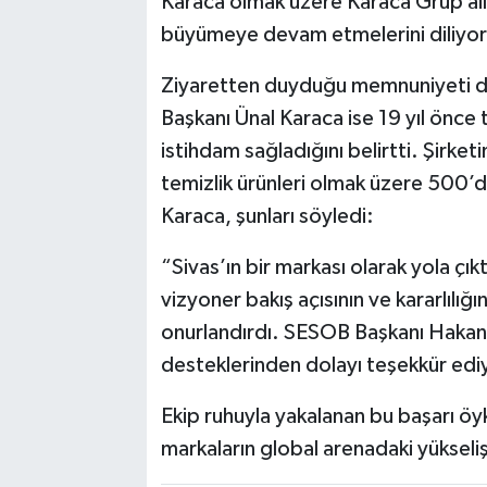
Karaca olmak üzere Karaca Grup ai
büyümeye devam etmelerini diliyo
Ziyaretten duyduğu memnuniyeti di
Başkanı Ünal Karaca ise 19 yıl önce 
istihdam sağladığını belirtti. Şirket
temizlik ürünleri olmak üzere 500’de
Karaca, şunları söyledi:
“Sivas’ın bir markası olarak yola çık
vizyoner bakış açısının ve kararlılığı
onurlandırdı. SESOB Başkanı Hakan
desteklerinden dolayı teşekkür ed
Ekip ruhuyla yakalanan bu başarı öykü
markaların global arenadaki yükseliş