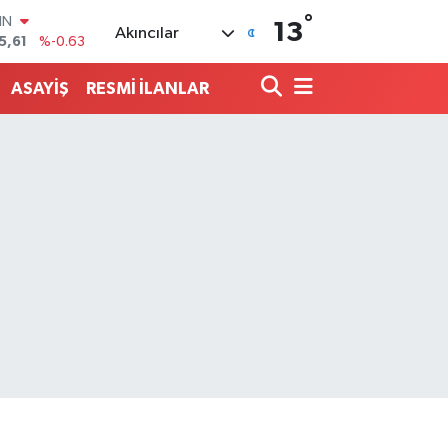
°
R
13
Akıncılar
704
%0
406
%-0.08
ASAYİŞ
RESMİ İLANLAR
İN
43
%0
ALTIN
40
%0.45
00
9
%70
IN
5,61
%-0.63