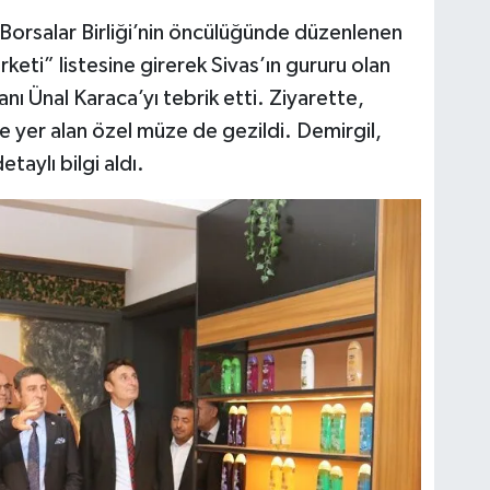
Borsalar Birliği’nin öncülüğünde düzenlenen
keti” listesine girerek Sivas’ın gururu olan
ı Ünal Karaca’yı tebrik etti. Ziyarette,
de yer alan özel müze de gezildi. Demirgil,
taylı bilgi aldı.