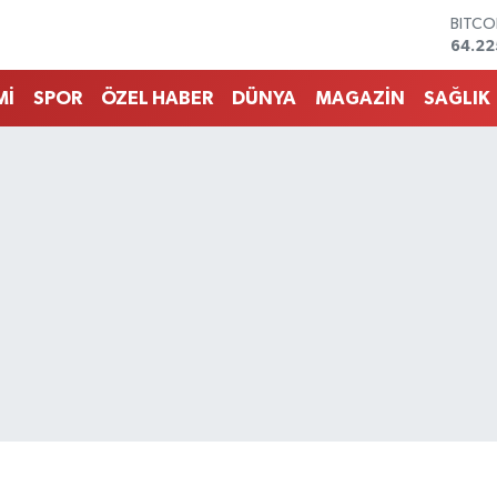
DOLA
47,6
EURO
55,0
Mİ
SPOR
ÖZEL HABER
DÜNYA
MAGAZİN
SAĞLIK
STERL
64,21
GRAM 
6510.
BİST1
13.79
BITCO
64.22