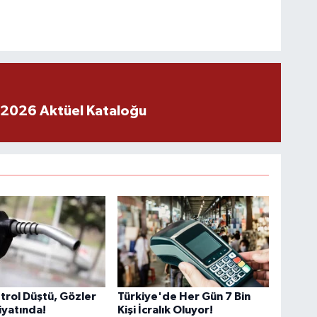
 2026 Aktüel Kataloğu
trol Düştü, Gözler
Türkiye'de Her Gün 7 Bin
iyatında!
Kişi İcralık Oluyor!