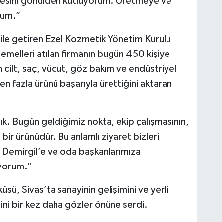
lesini gönülden kutluyorum. Üretmeye ve
rum.”
le getiren Ezel Kozmetik Yönetim Kurulu
temelleri atılan firmanın bugün 450 kişiye
in cilt, saç, vücut, göz bakım ve endüstriyel
n fazla ürünü başarıyla ürettiğini aktaran
tık. Bugün geldiğimiz nokta, ekip çalışmasının,
n bir ürünüdür. Bu anlamlı ziyaret bizleri
 Demirgil’e ve oda başkanlarımıza
iyorum.”
sü, Sivas’ta sanayinin gelişimini ve yerli
ini bir kez daha gözler önüne serdi.