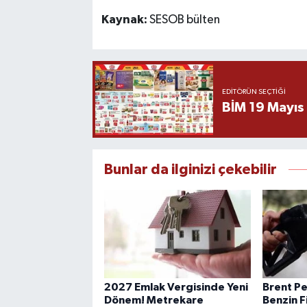
Kaynak:
SESOB bülten
EDITÖRÜN SEÇTIĞI
BİM 19 Mayıs
Bunlar da ilginizi çekebilir
2027 Emlak Vergisinde Yeni
Brent Pe
Dönem! Metrekare
Benzin F