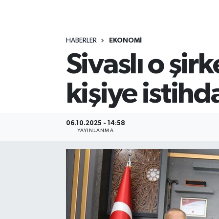
MAGAZİN
HABERLER
EKONOMİ
ÖZEL HABER
Sivaslı o şir
RESMİ İLANLAR
kişiye istih
SAĞLIK
SİYASET
06.10.2025 - 14:58
YAYINLANMA
SOSYAL YARDIMLAR
SPONSORLU YAZI
SPOR
TEKNOLOJİ