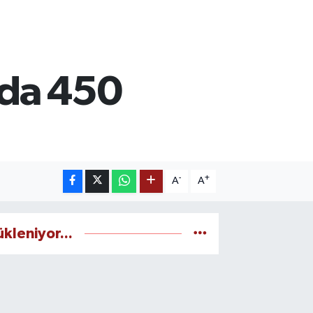
ılda 450
-
+
A
A
ükleniyor...