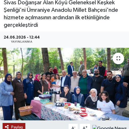
Sivas Doğanşar Alan Köyü Geleneksel Keşkek
Şenliği'ni Ümraniye Anadolu Millet Bahçesi'nde
MAGAZİN
hizmete açılmasının ardından ilk etkinliğinde
gerçekleştirdi
ÖZEL HABER
24.06.2026 - 12:44
RESMİ İLANLAR
YAYINLANMA
SAĞLIK
SİYASET
SOSYAL YARDIMLAR
SPONSORLU YAZI
SPOR
Paylaş
TEKNOLOJİ
-
+
A
A