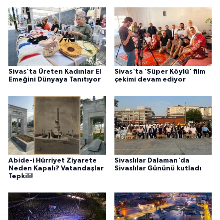
Sivas’ta Üreten Kadınlar El
Sivas'ta 'Süper Köylü' film
Emeğini Dünyaya Tanıtıyor
çekimi devam ediyor
Abide-i Hürriyet Ziyarete
Sivaslılar Dalaman'da
Neden Kapalı? Vatandaşlar
Sivaslılar Gününü kutladı
Tepkili!