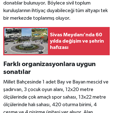
donatılar bulunuyor. Böylece sivil toplum
kuruluşlarının ihtiyaç duyabileceği tüm altyapı tek
bir merkezde toplanmış oluyor.
Sivas Meydanı'nda 60
yılda değişim ve şehrin
hafızası
Farklı organizasyonlara uygun
sonatılar
Millet Bahçesinde 1 adet Bay ve Bayan mescid ve
şadırvan, 3 çocuk oyun alanı, 12x20 metre
ölçülerinde çok amaçlı spor sahası, 13x22 metre
ölçülerinde halı sahası, 420 oturma birimi, 4
çeşme ve 4 pişirme ünitesi yer alıyor. Alan,