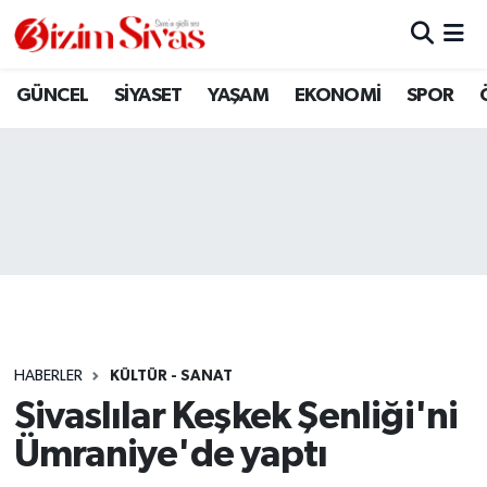
ARAMIZDAN AYRILANLAR
Sivas Nöbetçi Eczaneler
GÜNCEL
SİYASET
YAŞAM
EKONOMİ
SPOR
ASAYİŞ
Sivas Hava Durumu
DİĞER
Sivas Namaz Vakitleri
DÜNYA
Sivas Trafik Yoğunluk Haritası
EĞİTİM
Süper Lig Puan Durumu ve Fikstür
EKONOMİ
Tüm Manşetler
HABERLER
KÜLTÜR - SANAT
Sivaslılar Keşkek Şenliği'ni
GÜNCEL
Son Dakika Haberleri
Ümraniye'de yaptı
KÜLTÜR
Haber Arşivi