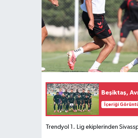
YAŞAM
Beşiktaş, A
İçeriği Görünt
Trendyol 1. Lig ekiplerinden Sivassp