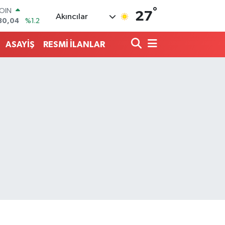
°
AR
27
Akıncılar
7106
%0.17
O
1652
%0.27
ASAYİŞ
RESMİ İLANLAR
RLİN
4046
%0.35
M ALTIN
8.49
%2.12
T100
73
%-19
COIN
30,04
%1.2