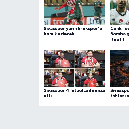
Sivasspor yarın Erokspor'u
Cenk To
konuk edecek
Bomba gi
İtirafı!
Sivasspor 4 futbolcu ile imza
Sivasspo
attı
tahtası a