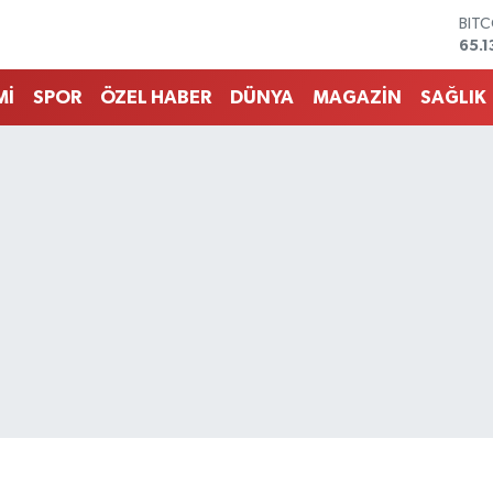
DOL
47,
EUR
55,
Mİ
SPOR
ÖZEL HABER
DÜNYA
MAGAZİN
SAĞLIK
STE
64,
GRA
661
BİS
13.7
BIT
65.1