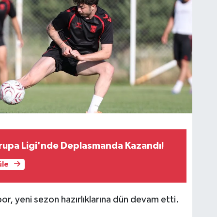
vrupa Ligi'nde Deplasmanda Kazandı!
üle
or, yeni sezon hazırlıklarına dün devam etti.