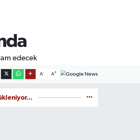
anda
evam edecek
-
+
A
A
ükleniyor...