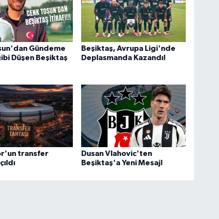
sun'dan Gündeme
Beşiktaş, Avrupa Ligi'nde
bi Düşen Beşiktaş
Deplasmanda Kazandı!
r'un transfer
Dusan Vlahovic'ten
çıldı
Beşiktaş'a Yeni Mesaj!