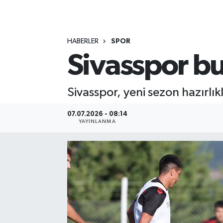
MAGAZİN
HABERLER
SPOR
ÖZEL HABER
Sivasspor b
RESMİ İLANLAR
Sivasspor, yeni sezon hazırl
SAĞLIK
07.07.2026 - 08:14
SİYASET
YAYINLANMA
SOSYAL YARDIMLAR
SPONSORLU YAZI
SPOR
TEKNOLOJİ