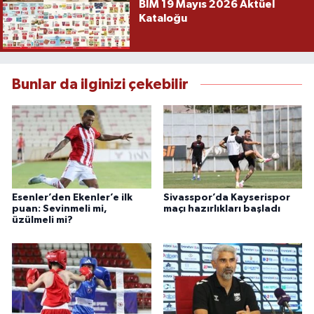
BİM 19 Mayıs 2026 Aktüel
Kataloğu
Bunlar da ilginizi çekebilir
Esenler’den Ekenler’e ilk
Sivasspor’da Kayserispor
puan: Sevinmeli mi,
maçı hazırlıkları başladı
üzülmeli mi?