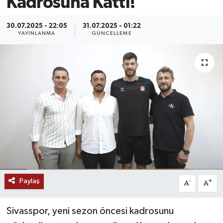
Kadrosuna Kattı!
MAGAZİN
30.07.2025 - 22:05
31.07.2025 - 01:22
YAYINLANMA
GÜNCELLEME
ÖZEL HABER
RESMİ İLANLAR
SAĞLIK
SİYASET
SOSYAL YARDIMLAR
SPONSORLU YAZI
Paylaş
-
+
A
A
SPOR
Sivasspor, yeni sezon öncesi kadrosunu
TEKNOLOJİ