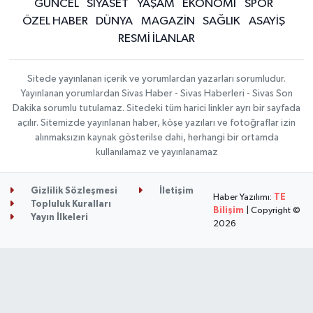
GÜNCEL
SİYASET
YAŞAM
EKONOMİ
SPOR
ÖZEL HABER
DÜNYA
MAGAZİN
SAĞLIK
ASAYİŞ
RESMİ İLANLAR
Sitede yayınlanan içerik ve yorumlardan yazarları sorumludur.
Yayınlanan yorumlardan Sivas Haber - Sivas Haberleri - Sivas Son
Dakika sorumlu tutulamaz. Sitedeki tüm harici linkler ayrı bir sayfada
açılır. Sitemizde yayınlanan haber, köşe yazıları ve fotoğraflar izin
alınmaksızın kaynak gösterilse dahi, herhangi bir ortamda
kullanılamaz ve yayınlanamaz
Gizlilik Sözleşmesi
İletişim
Haber Yazılımı:
TE
Topluluk Kuralları
Bilişim
| Copyright ©
Yayın İlkeleri
2026